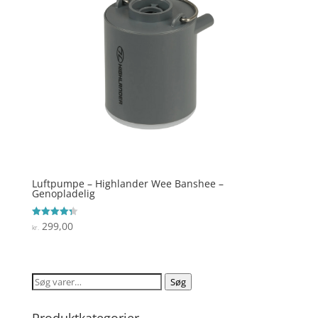
Luftpumpe – Highlander Wee Banshee –
Genopladelig
299,00
Vurderet
kr.
4.3
ud af 5
Søg
Søg
efter:
Produktkategorier