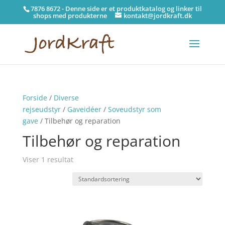
7876 8672 - Denne side er et produktkatalog og linker til
shops med produkterne
kontakt@jordkraft.dk
Forside
/
Diverse
rejseudstyr
/
Gaveidéer
/
Soveudstyr som
gave
/ Tilbehør og reparation
Tilbehør og reparation
Viser 1 resultat