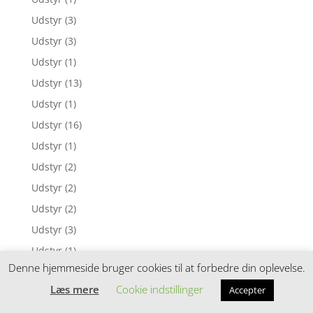
Udstyr
(3)
Udstyr
(3)
Udstyr
(1)
Udstyr
(13)
Udstyr
(1)
Udstyr
(16)
Udstyr
(1)
Udstyr
(2)
Udstyr
(2)
Udstyr
(2)
Udstyr
(3)
Udstyr
(1)
Denne hjemmeside bruger cookies til at forbedre din oplevelse.
Udstyr
(1)
Læs mere
Cookie indstillinger
Accepter
Udstyr
(1)