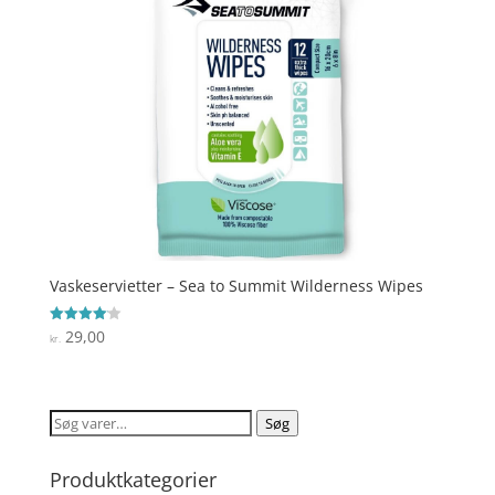
Vaskeservietter – Sea to Summit Wilderness Wipes
29,00
Vurderet
kr.
4.1
ud af 5
Søg
Søg
efter:
Produktkategorier