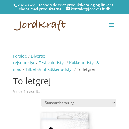
7876 8672 - Denne side er et produktkatalog og linker til
shops med produkterne
kontakt@jordkraft.dk
Forside
/
Diverse
rejseudstyr
/
Festivaludstyr
/
Køkkenudstyr &
mad
/
Tilbehør til køkkenudstyr
/ Toiletgrej
Toiletgrej
Viser 1 resultat