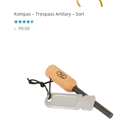
Kompas – Trespass Artilary – Sort
99,00
Vurderet
kr.
4.6
ud af 5