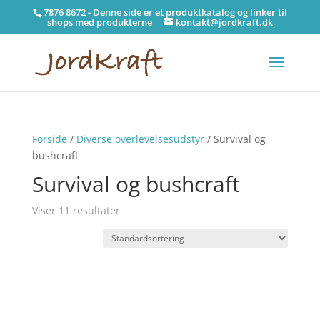
7876 8672 - Denne side er et produktkatalog og linker til
shops med produkterne
kontakt@jordkraft.dk
Forside
/
Diverse overlevelsesudstyr
/ Survival og
bushcraft
Survival og bushcraft
Viser 11 resultater