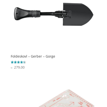
Foldeskovl – Gerber – Gorge
279,00
Vurderet
kr.
4.4
ud af 5