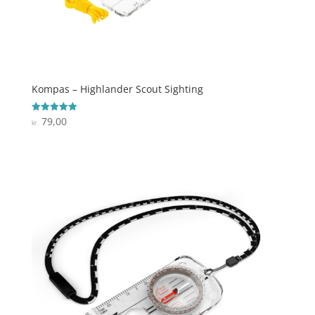
Kompas – Highlander Scout Sighting
79,00
Vurderet
kr.
5
ud af 5