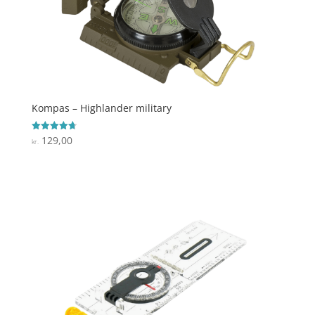
Kompas – Highlander military
129,00
Vurderet
kr.
4.7
ud af 5