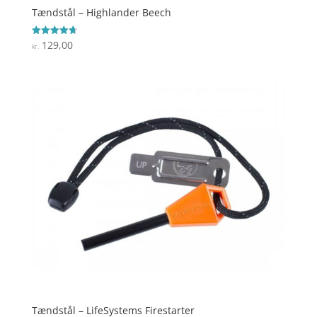
Tændstål – Highlander Beech
129,00
Vurderet
kr.
4.7
ud af 5
Tændstål – LifeSystems Firestarter