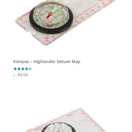
Kompas – Highlander Deluxe Map
99,00
Vurderet
kr.
4.4
ud af 5