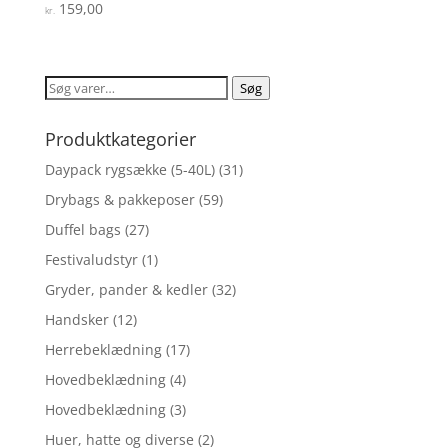
159,00
Vurderet
kr.
4.6
ud af 5
Søg
Søg
efter:
Produktkategorier
Daypack rygsække (5-40L)
(31)
Drybags & pakkeposer
(59)
Duffel bags
(27)
Festivaludstyr
(1)
Gryder, pander & kedler
(32)
Handsker
(12)
Herrebeklædning
(17)
Hovedbeklædning
(4)
Hovedbeklædning
(3)
Huer, hatte og diverse
(2)