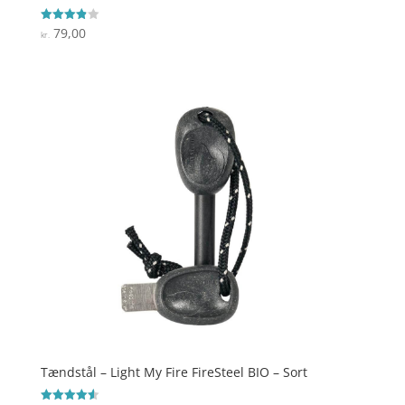
79,00
Vurderet
kr.
3.9
ud af 5
Tændstål – Light My Fire FireSteel BIO – Sort