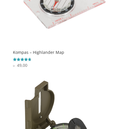
Kompas – Highlander Map
49,00
Vurderet
kr.
4.7
ud af 5