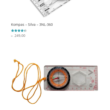
Kompas – Silva – 3NL-360
249,00
Vurderet
kr.
4.3
ud af 5