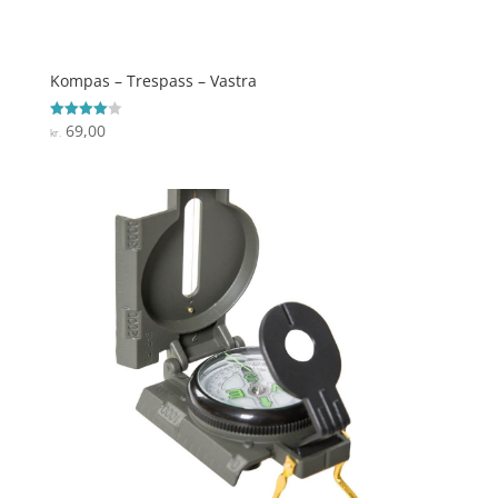
Kompas – Trespass – Vastra
69,00
Vurderet
kr.
4
ud af 5