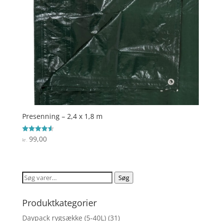
Presenning – 2,4 x 1,8 m
99,00
Vurderet
kr.
4.6
ud af 5
Søg
Søg
efter:
Produktkategorier
Daypack rygsække (5-40L)
(31)