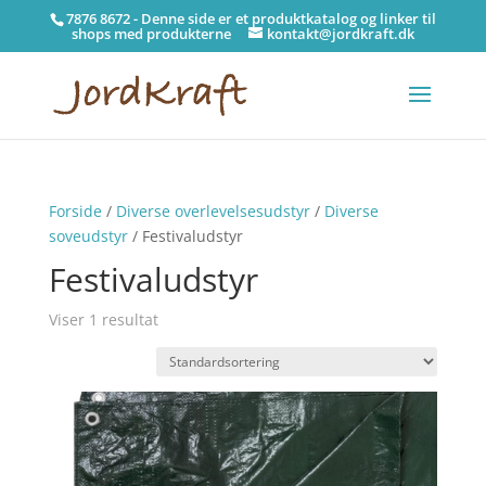
7876 8672 - Denne side er et produktkatalog og linker til
shops med produkterne
kontakt@jordkraft.dk
Forside
/
Diverse overlevelsesudstyr
/
Diverse
soveudstyr
/ Festivaludstyr
Festivaludstyr
Viser 1 resultat