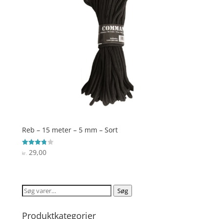
Reb – 15 meter – 5 mm – Sort
29,00
Vurderet
kr.
3.8
ud af 5
Søg
Søg
efter:
Produktkategorier