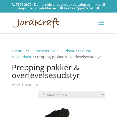
7876 8672 - Denne side er et produktkatalog og linker til
shops med produkterne
kontakt@jordkraft.dk
Forside
/
Diverse overlevelsesudstyr
/
Diverse
rejseudstyr
/ Prepping pakker & overlevelsesudstyr
Prepping pakker &
overlevelsesudstyr
Viser 1 resultat