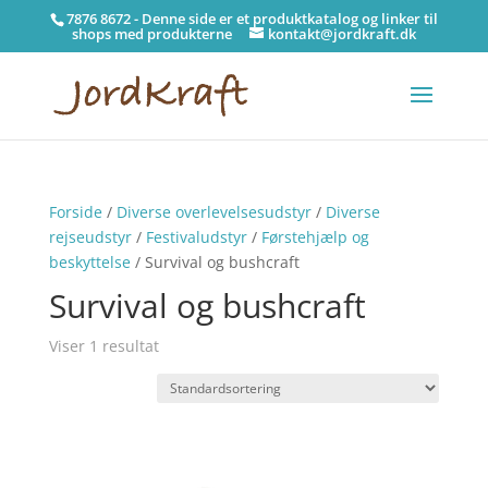
7876 8672 - Denne side er et produktkatalog og linker til
shops med produkterne
kontakt@jordkraft.dk
Forside
/
Diverse overlevelsesudstyr
/
Diverse
rejseudstyr
/
Festivaludstyr
/
Førstehjælp og
beskyttelse
/ Survival og bushcraft
Survival og bushcraft
Viser 1 resultat