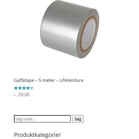
Gaffatape – 5 meter – LifeVenture
29,00
Vurderet
kr.
4.3
ud af 5
Søg
Søg
efter:
Produktkategorier