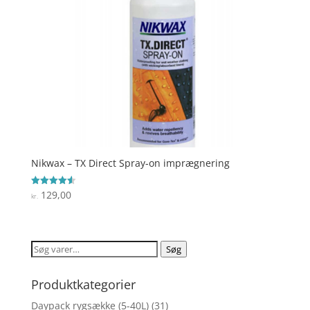
Nikwax – TX Direct Spray-on imprægnering
129,00
Vurderet
kr.
4.6
ud af 5
Søg
Søg
efter:
Produktkategorier
Daypack rygsække (5-40L)
(31)