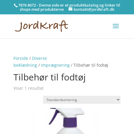
7876 8672 - Denne side er et produktkatalog og linker til
shops med produkterne
kontakt@jordkraft.dk
Forside
/
Diverse
beklædning
/
Imprægnering
/ Tilbehør til fodtøj
Tilbehør til fodtøj
Viser 1 resultat