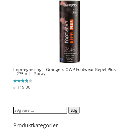
Imprægnering – Grangers OWP Footwear Repel Plus
– 275 ml – Spray
119,00
Vurderet
kr.
4
ud af 5
Søg
Søg
efter:
Produktkategorier