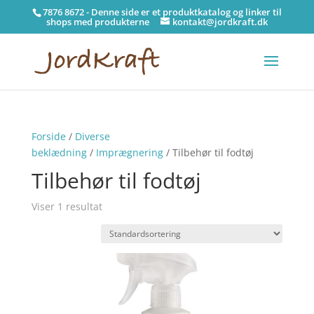
7876 8672 - Denne side er et produktkatalog og linker til
shops med produkterne
kontakt@jordkraft.dk
Forside
/
Diverse
beklædning
/
Imprægnering
/ Tilbehør til fodtøj
Tilbehør til fodtøj
Viser 1 resultat