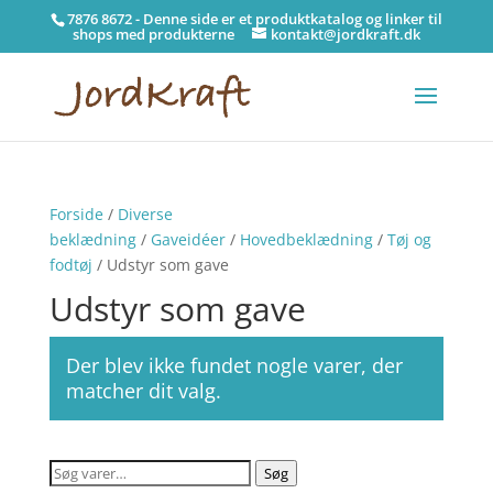
7876 8672 - Denne side er et produktkatalog og linker til
shops med produkterne
kontakt@jordkraft.dk
Forside
/
Diverse
beklædning
/
Gaveidéer
/
Hovedbeklædning
/
Tøj og
fodtøj
/ Udstyr som gave
Udstyr som gave
Der blev ikke fundet nogle varer, der
matcher dit valg.
Søg
Søg