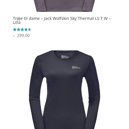
Trøje til dame – Jack Wolfskin Sky Thermal LS T W –
Lilla
299,00
Vurderet
kr.
4.6
ud af 5