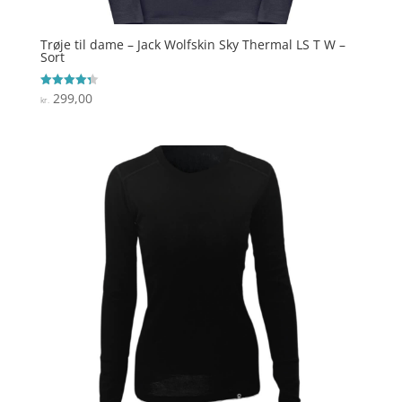
Trøje til dame – Jack Wolfskin Sky Thermal LS T W –
Sort
299,00
Vurderet
kr.
4.3
ud af 5