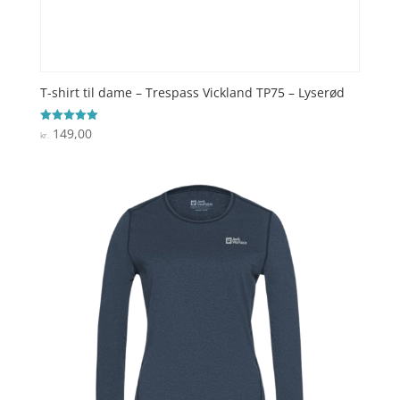
T-shirt til dame – Trespass Vickland TP75 – Lyserød
149,00
Vurderet
kr.
5
ud af 5