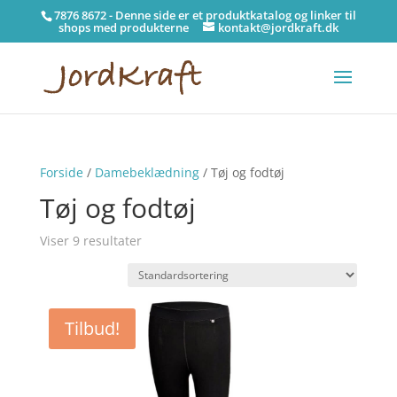
7876 8672 - Denne side er et produktkatalog og linker til
shops med produkterne
kontakt@jordkraft.dk
Forside
/
Damebeklædning
/ Tøj og fodtøj
Tøj og fodtøj
Viser 9 resultater
Tilbud!