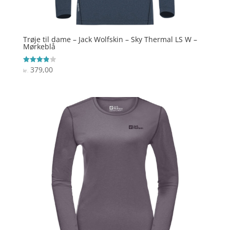
Trøje til dame – Jack Wolfskin – Sky Thermal LS W –
Mørkeblå
379,00
Vurderet
kr.
3.9
ud af 5