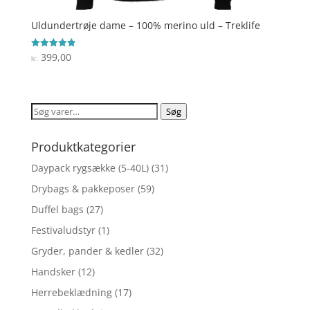
Uldundertrøje dame – 100% merino uld – Treklife
399,00
Vurderet
kr.
4.9
ud af 5
Søg
Søg
efter:
Produktkategorier
Daypack rygsække (5-40L)
(31)
Drybags & pakkeposer
(59)
Duffel bags
(27)
Festivaludstyr
(1)
Gryder, pander & kedler
(32)
Handsker
(12)
Herrebeklædning
(17)