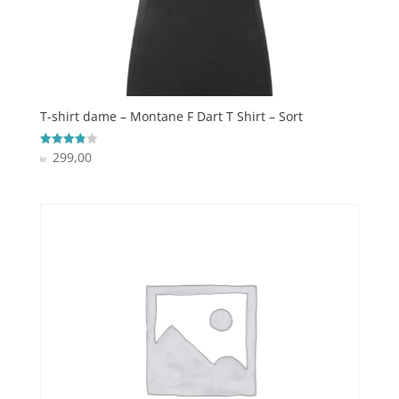
T-shirt dame – Montane F Dart T Shirt – Sort
299,00
Vurderet
kr.
3.9
ud af 5