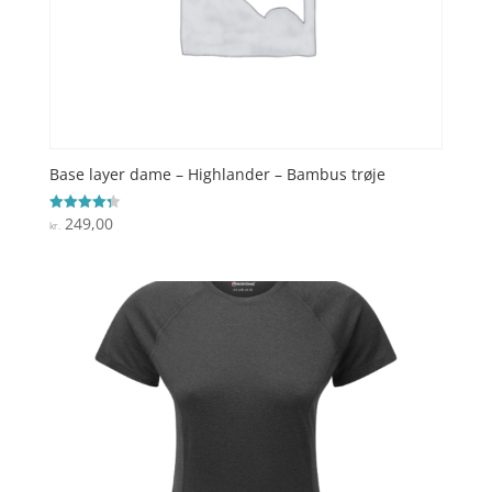
Base layer dame – Highlander – Bambus trøje
249,00
Vurderet
kr.
4.3
ud af 5