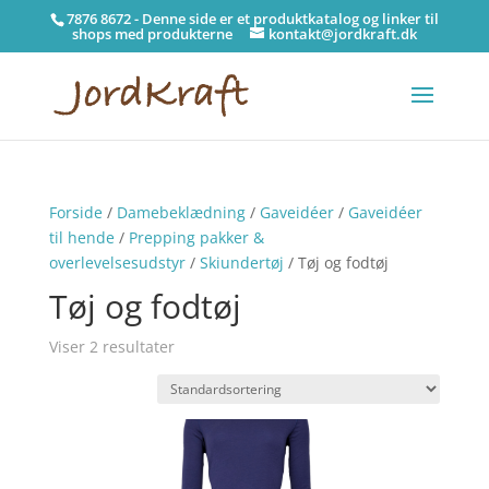
7876 8672 - Denne side er et produktkatalog og linker til
shops med produkterne
kontakt@jordkraft.dk
Forside
/
Damebeklædning
/
Gaveidéer
/
Gaveidéer
til hende
/
Prepping pakker &
overlevelsesudstyr
/
Skiundertøj
/ Tøj og fodtøj
Tøj og fodtøj
Viser 2 resultater