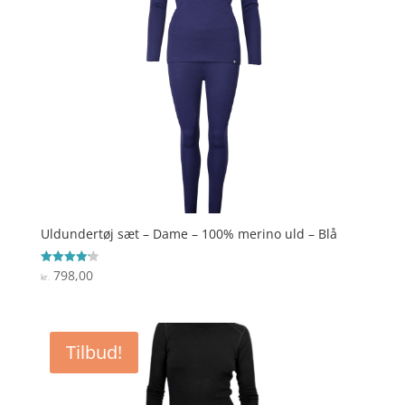
Uldundertøj sæt – Dame – 100% merino uld – Blå
798,00
Vurderet
kr.
4.2
ud af 5
Tilbud!