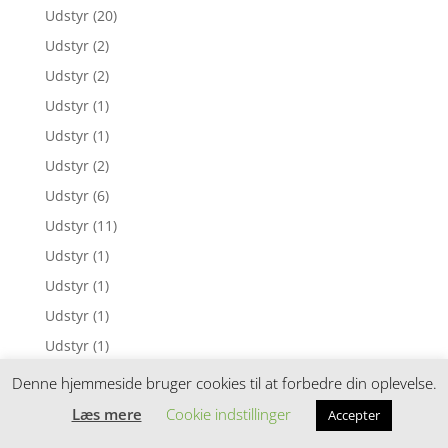
Udstyr
(20)
Udstyr
(2)
Udstyr
(2)
Udstyr
(1)
Udstyr
(1)
Udstyr
(2)
Udstyr
(6)
Udstyr
(11)
Udstyr
(1)
Udstyr
(1)
Udstyr
(1)
Udstyr
(1)
Udstyr
(1)
Denne hjemmeside bruger cookies til at forbedre din oplevelse.
Udstyr
(1)
Læs mere
Cookie indstillinger
Accepter
Udstyr
(4)