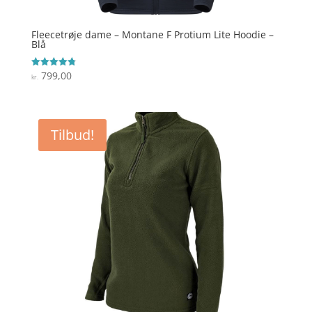
Fleecetrøje dame – Montane F Protium Lite Hoodie –
Blå
799,00
Vurderet
kr.
4.8
ud af 5
Tilbud!