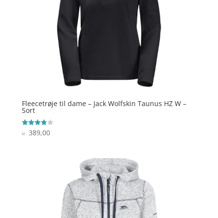
Fleecetrøje til dame – Jack Wolfskin Taunus HZ W –
Sort
389,00
Vurderet
kr.
3.9
ud af 5