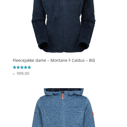
Fleecejakke dame – Montane F Caldus – Blå
999,00
Vurderet
kr.
5
ud af 5