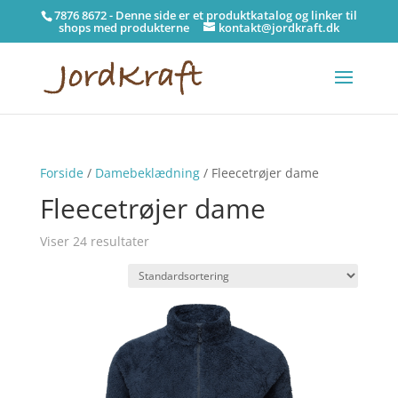
7876 8672 - Denne side er et produktkatalog og linker til
shops med produkterne
kontakt@jordkraft.dk
Forside
/
Damebeklædning
/ Fleecetrøjer dame
Fleecetrøjer dame
Viser 24 resultater