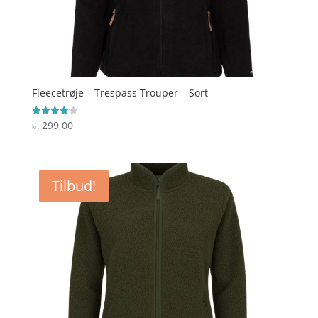
Fleecetrøje – Trespass Trouper – Sort
299,00
Vurderet
kr.
4.1
ud af 5
Tilbud!