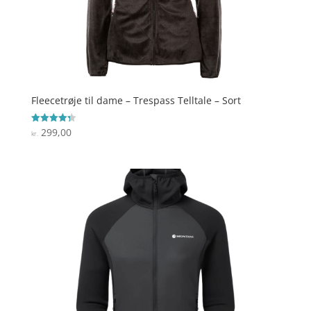
Fleecetrøje til dame – Trespass Telltale – Sort
299,00
Vurderet
kr.
4.3
ud af 5