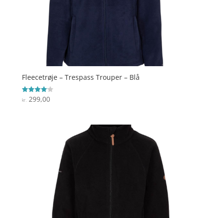
Fleecetrøje – Trespass Trouper – Blå
299,00
Vurderet
kr.
4.1
ud af 5