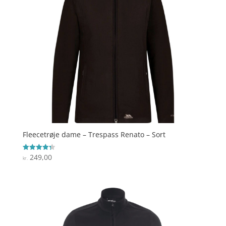
Fleecetrøje dame – Trespass Renato – Sort
249,00
Vurderet
kr.
4.3
ud af 5