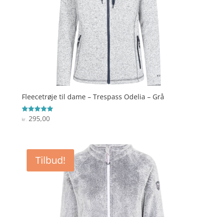
Fleecetrøje til dame – Trespass Odelia – Grå
295,00
Vurderet
kr.
5
ud af 5
Tilbud!