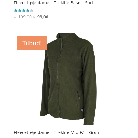
Fleecetrøje dame – Treklife Base – Sort
Den
Den
199,00
99,00
Vurderet
kr.
kr.
4.4
oprindelige
aktuelle
ud af 5
pris
pris
var:
er:
Tilbud!
kr. 199,00.
kr. 99,00.
Fleecetrøje dame – Treklife Mid FZ – Grøn