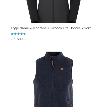
Trøje dame – Montane F Sirocco Lite Hoodie – Sort
1.599,00
Vurderet
kr.
4.5
ud af 5