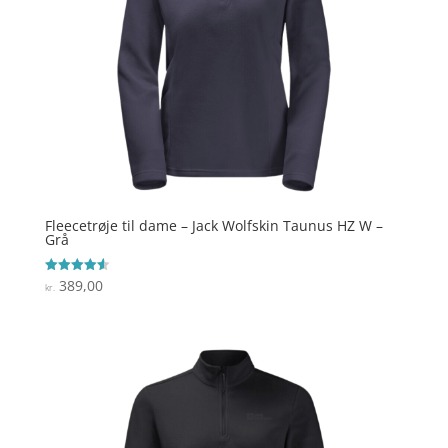
Fleecetrøje til dame – Jack Wolfskin Taunus HZ W –
Grå
389,00
Vurderet
kr.
4.6
ud af 5