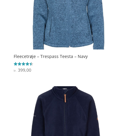
Fleecetrøje – Trespass Teesta – Navy
399,00
Vurderet
kr.
4.5
ud af 5