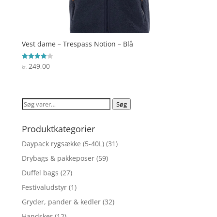
Vest dame – Trespass Notion – Blå
249,00
Vurderet
kr.
4
ud af 5
Søg
Søg
efter:
Produktkategorier
Daypack rygsække (5-40L)
(31)
Drybags & pakkeposer
(59)
Duffel bags
(27)
Festivaludstyr
(1)
Gryder, pander & kedler
(32)
Handsker
(12)