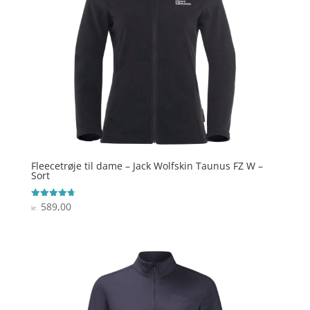
Fleecetrøje til dame – Jack Wolfskin Taunus FZ W –
Sort
589,00
Vurderet
kr.
4.7
ud af 5