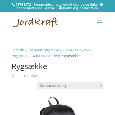
7876 8672 - Denne side er et produktkatalog og linker til
shops med produkterne
kontakt@jordkraft.dk
Forside
/
Carry-on rygsække (20-45L)
/
Daypack
rygsække (5-40L)
/
Gaveidéer
/ Rygsække
Rygsække
Viser 1 resultat