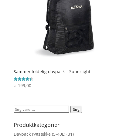
Sammenfoldelig daypack – Superlight
199,00
Vurderet
kr.
4.3
ud af 5
Søg
Søg
efter:
Produktkategorier
Daypack rygsække (5-40L)
(31)