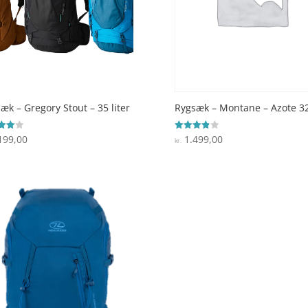
æk – Gregory Stout – 35 liter
Rygsæk – Montane – Azote 3
199,00
1.499,00
ret
Vurderet
kr.
3.9
 5
ud af 5