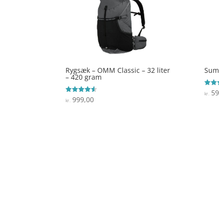
Rygsæk – OMM Classic – 32 liter
Summ
– 420 gram
59
Vurde
kr.
4.1
999,00
Vurderet
kr.
ud af
4.5
ud af 5