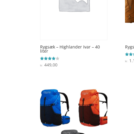
Rygsæk – Highlander Ivar – 40
Rygs
liter
1.
Vurde
kr.
4
449,00
Vurderet
kr.
ud af
3.9
ud af 5