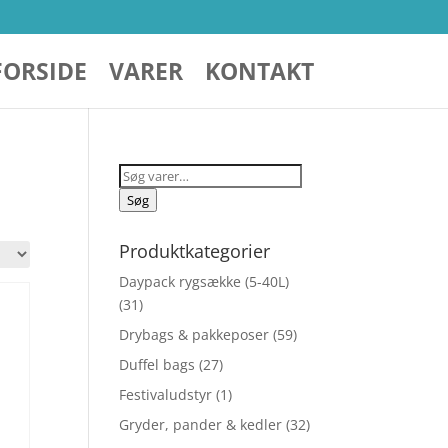
FORSIDE
VARER
KONTAKT
Søg
efter:
Søg
Produktkategorier
Daypack rygsække (5-40L)
(31)
Drybags & pakkeposer
(59)
Duffel bags
(27)
Festivaludstyr
(1)
Gryder, pander & kedler
(32)