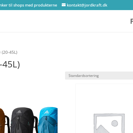
inker til shops med produkterne
kontakt@jordkraft.dk
 (20-45L)
-45L)