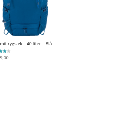
it rygsæk – 40 liter – Blå
9,00
ret
 5