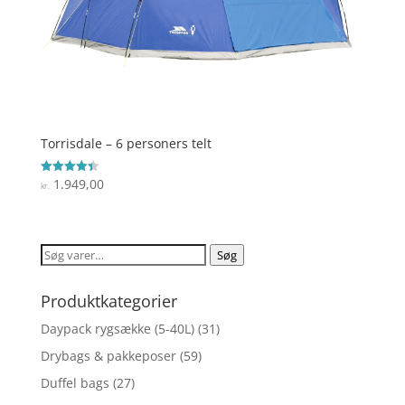
Torrisdale – 6 personers telt
1.949,00
Vurderet
kr.
4.4
ud af 5
Søg
Søg
efter:
Produktkategorier
Daypack rygsække (5-40L)
(31)
Drybags & pakkeposer
(59)
Duffel bags
(27)