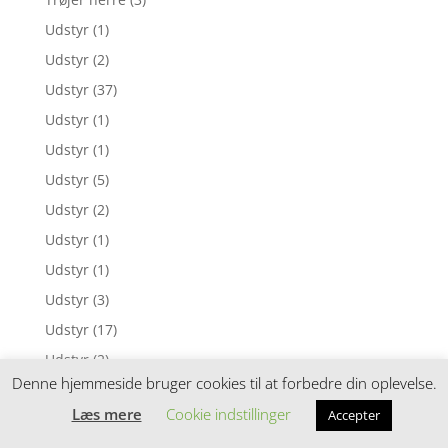
Udstyr
(1)
Udstyr
(2)
Udstyr
(37)
Udstyr
(1)
Udstyr
(1)
Udstyr
(5)
Udstyr
(2)
Udstyr
(1)
Udstyr
(1)
Udstyr
(3)
Udstyr
(17)
Udstyr
(2)
Denne hjemmeside bruger cookies til at forbedre din oplevelse.
Udstyr
(1)
Læs mere
Cookie indstillinger
Accepter
Udstyr
(4)