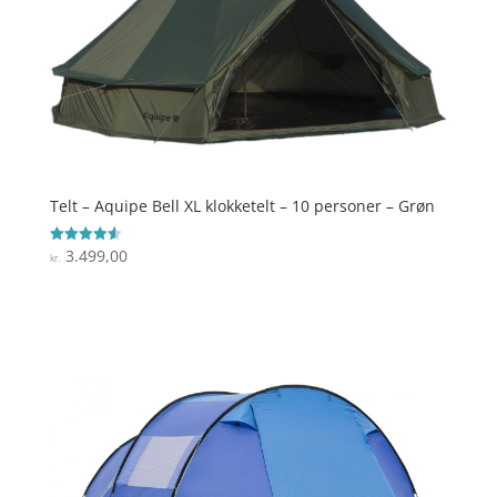
Telt – Aquipe Bell XL klokketelt – 10 personer – Grøn
3.499,00
Vurderet
kr.
4.6
ud af 5