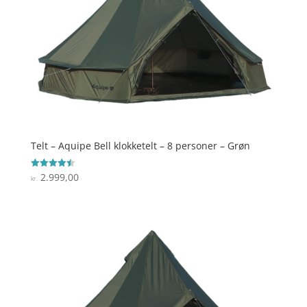
Telt – Aquipe Bell klokketelt – 8 personer – Grøn
2.999,00
Vurderet
kr.
4.5
ud af 5