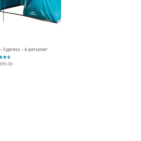
 – Cypress – 6 personer
899,00
ret
 5