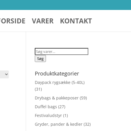
FORSIDE
VARER
KONTAKT
Søg
efter:
Søg
Produktkategorier
Daypack rygsække (5-40L)
(31)
Drybags & pakkeposer
(59)
Duffel bags
(27)
Festivaludstyr
(1)
Gryder, pander & kedler
(32)