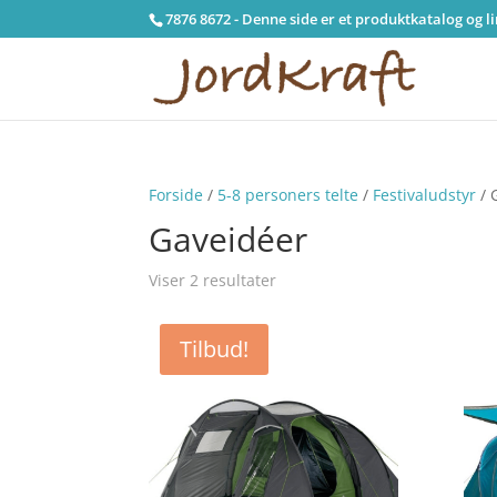
7876 8672 - Denne side er et produktkatalog og l
Forside
/
5-8 personers telte
/
Festivaludstyr
/ 
Gaveidéer
Viser 2 resultater
Tilbud!