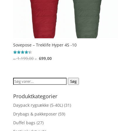
Sovepose – Treklife Hyper 4S -10
Den
Den
1.199,00
699,00
Vurderet
kr.
kr.
4.3
oprindelige
aktuelle
ud af 5
pris
pris
var:
er:
Søg
Søg
kr. 1.199,00.
kr. 699,00.
efter:
Produktkategorier
Daypack rygsække (5-40L)
(31)
Drybags & pakkeposer
(59)
Duffel bags
(27)