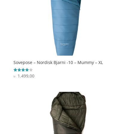
Sovepose – Nordisk Bjarni -10 – Mummy – XL
1.499,00
Vurderet
kr.
4
ud af 5