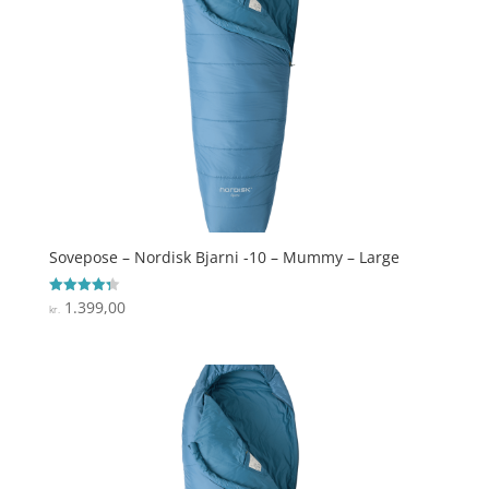
Sovepose – Nordisk Bjarni -10 – Mummy – Large
1.399,00
Vurderet
kr.
4.3
ud af 5