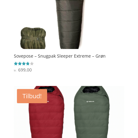
Sovepose – Snugpak Sleeper Extreme – Grøn
699,00
Vurderet
kr.
3.8
ud af 5
Tilbud!