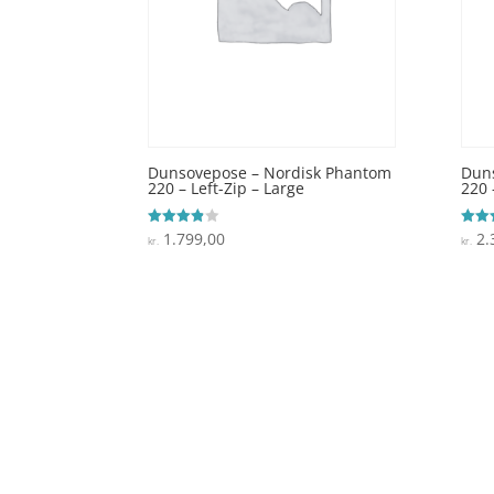
Dunsovepose – Nordisk Phantom
Dun
220 – Left-Zip – Large
220 
1.799,00
2.
Vurderet
Vurde
kr.
kr.
3.8
5
ud af 5
ud af