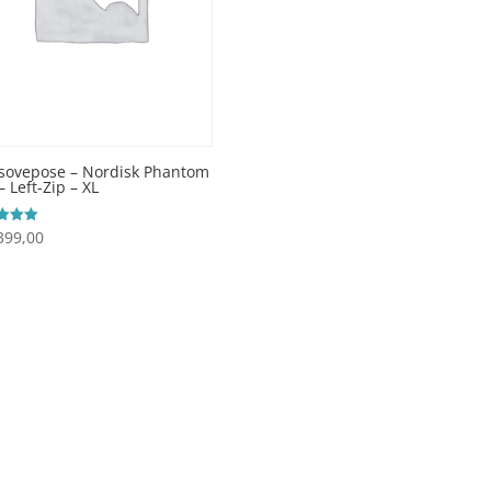
sovepose – Nordisk Phantom
– Left-Zip – XL
399,00
ret
 5