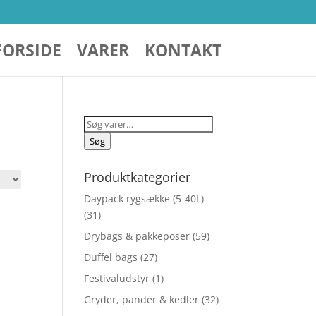
FORSIDE
VARER
KONTAKT
Søg
efter:
Søg
Produktkategorier
Daypack rygsække (5-40L)
(31)
Drybags & pakkeposer
(59)
Duffel bags
(27)
Festivaludstyr
(1)
Gryder, pander & kedler
(32)