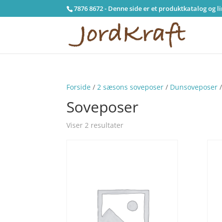
7876 8672 - Denne side er et produktkatalog og l
Forside
/
2 sæsons soveposer
/
Dunsoveposer
/
Soveposer
Viser 2 resultater