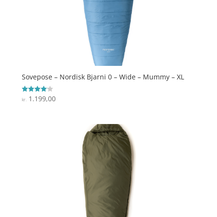
Sovepose – Nordisk Bjarni 0 – Wide – Mummy – XL
1.199,00
Vurderet
kr.
4.1
ud af 5