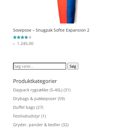
Sovepose – Snugpak Softie Expansion 2
1.245,00
Vurderet
kr.
3.9
ud af 5
Søg
Søg
efter:
Produktkategorier
Daypack rygsække (5-40L)
(31)
Drybags & pakkeposer
(59)
Duffel bags
(27)
Festivaludstyr
(1)
Gryder, pander & kedler
(32)