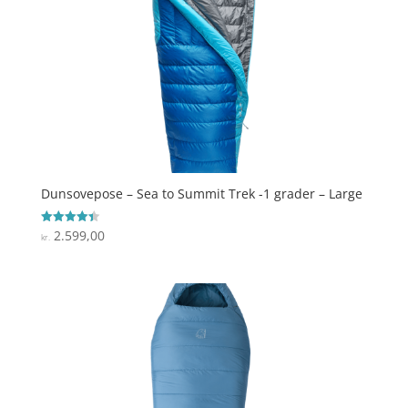
Dunsovepose – Sea to Summit Trek -1 grader – Large
2.599,00
Vurderet
kr.
4.4
ud af 5