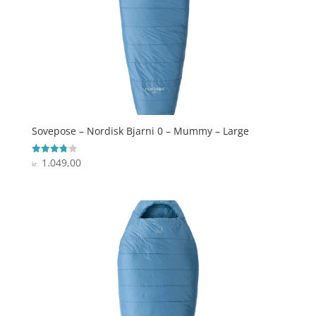
Sovepose – Nordisk Bjarni 0 – Mummy – Large
1.049,00
Vurderet
kr.
3.8
ud af 5