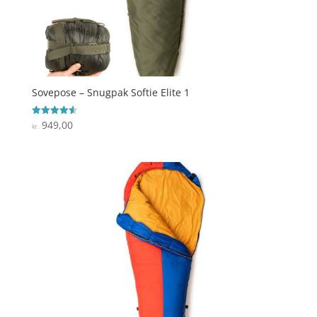
Sovepose – Snugpak Softie Elite 1
949,00
Vurderet
kr.
4.6
ud af 5