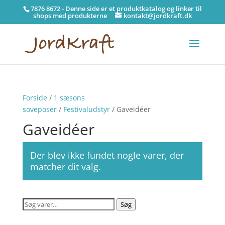
7876 8672 - Denne side er et produktkatalog og linker til
shops med produkterne
kontakt@jordkraft.dk
Forside
/
1 sæsons
soveposer
/
Festivaludstyr
/ Gaveidéer
Gaveidéer
Der blev ikke fundet nogle varer, der
matcher dit valg.
Søg
Søg
efter: