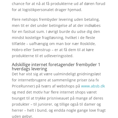
chance for at nå at få produkterne ud af døren forud
for at logistikpersonalet drager hjemad.
Flere netshops frembyder levering uden betaling,
men tit er det under betingelse af at der indkøbes
for en fastsat sum. I øvrigt burde du udse dig den
mindst kostelige fragtløsning, hvilket i de fleste
tilfælde – uafhængig om man bor nær Roskilde,
Hobro eller Svenstrup – er at få dem til at køre
produkterne til et udleveringssted.
Adskillige internet foretagender frembyder 1
hverdags levering
Det har vist sig at være ualmindeligt gnidningsløst
for internetbrugere at sammenligne priser (via fx
PriceRunner) på tværs af webshops på
www.absb.dk
og med det motiv har flere internet shops været
tvunget til at trykke prisniveauet på mange af deres
produkter – til juniorer, og tillige også til damer og
herrer – helt i bund, og endda nogle gange love fragt
uden gebyr.