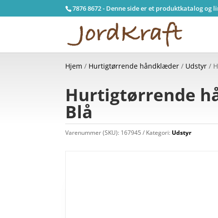
7876 8672 - Denne side er et produktkatalog og l
Hjem
/
Hurtigtørrende håndklæder
/
Udstyr
/ H
Hurtigtørrende h
Blå
Varenummer (SKU):
167945
Kategori:
Udstyr