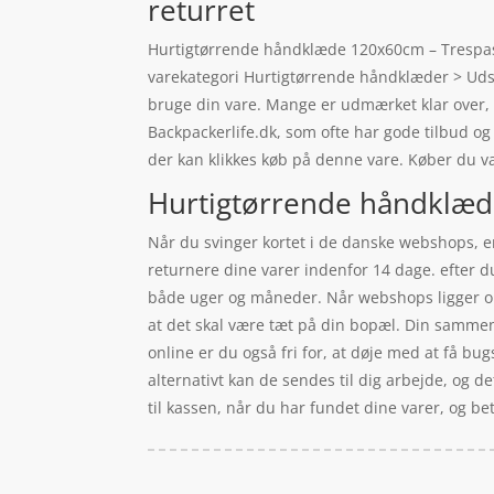
returret
Hurtigtørrende håndklæde 120x60cm – Trespass
varekategori Hurtigtørrende håndklæder > Udstyr
bruge din vare. Mange er udmærket klar over
Backpackerlife.dk, som ofte har gode tilbud og
der kan klikkes køb på denne vare. Køber du va
Hurtigtørrende håndklæde
Når du svinger kortet i de danske webshops, er d
returnere dine varer indenfor 14 dage. efter 
både uger og måneder. Når webshops ligger onli
at det skal være tæt på din bopæl. Din sammen
online er du også fri for, at døje med at få bu
alternativt kan de sendes til dig arbejde, og d
til kassen, når du har fundet dine varer, og be