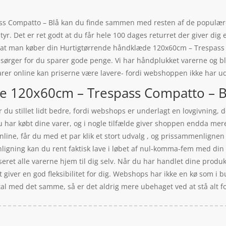
 Compatto – Blå kan du finde sammen med resten af de populære f
. Det er ret godt at du får hele 100 dages returret der giver dig e
, at man køber din Hurtigtørrende håndklæde 120x60cm – Trespass
 sørger for du sparer gode penge. Vi har håndplukket varerne og bla
rer online kan priserne være lavere- fordi webshoppen ikke har udgi
 120x60cm – Trespass Compatto – Blå
u stillet lidt bedre, fordi webshops er underlagt en lovgivning, de 
du har købt dine varer, og i nogle tilfælde giver shoppen endda me
ne, får du med et par klik et stort udvalg , og prissammenlignen e
ligning kan du rent faktisk lave i løbet af nul-komma-fem med din
gseret alle varerne hjem til dig selv. Når du har handlet dine prod
et giver en god fleksibilitet for dig. Webshops har ikke en kø som i
tal med det samme, så er det aldrig mere ubehaget ved at stå alt for