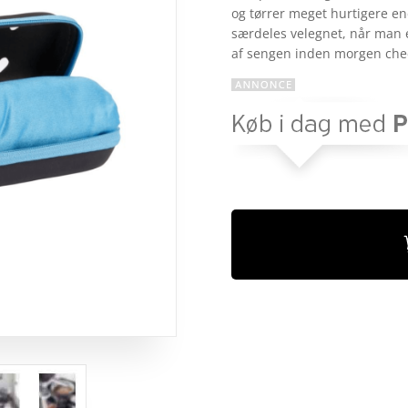
og tørrer meget hurtigere en
baseret
på
særdeles velegnet, når man 
kundebedø
af sengen inden morgen che
mmelser