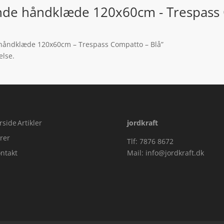
nde håndklæde 120x60cm - Trespass 
e håndklæde 120x60cm – Trespass Compatto – Blå”
else.
rside
Artikler
jordkraft
rer
Tlf: 7876 8672
ntakt
Mail:
info@jordkraft.dk