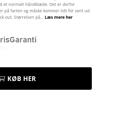
d et normalt håndklæde. Det er derfor
er på farten og måske kommer lidt for sent ud
ck-out. Størrelsen på…
Læs mere her
KØB HER