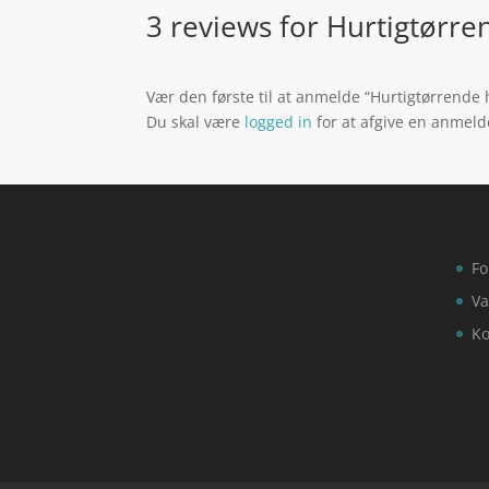
3 reviews for
Hurtigtørre
Vær den første til at anmelde “Hurtigtørrend
Du skal være
logged in
for at afgive en anmeld
Fo
Va
Ko