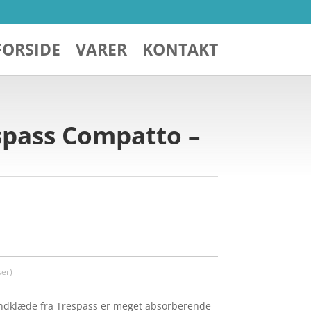
FORSIDE
VARER
KONTAKT
spass Compatto –
er)
ndklæde fra Trespass er meget absorberende