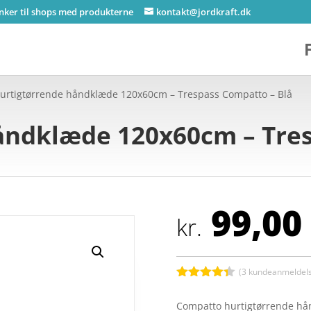
inker til shops med produkterne
kontakt@jordkraft.dk
urtigtørrende håndklæde 120x60cm – Trespass Compatto – Blå
åndklæde 120x60cm – Tre
99,00
kr.
(
3
kundeanmeldels
Bedømt
som
4.3
Compatto hurtigtørrende hå
ud af 5