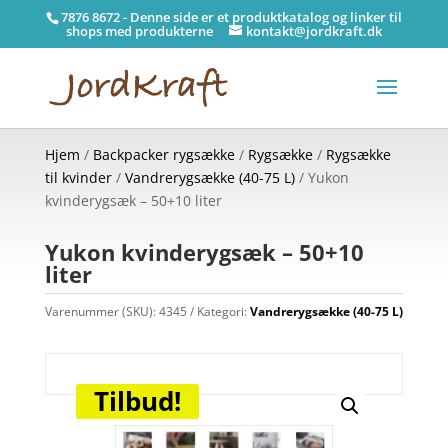
7876 8672 - Denne side er et produktkatalog og linker til
shops med produkterne
kontakt@jordkraft.dk
Hjem
/
Backpacker rygsække
/
Rygsække
/
Rygsække
til kvinder
/
Vandrerygsække (40-75 L)
/ Yukon
kvinderygsæk – 50+10 liter
Yukon kvinderygsæk – 50+10
liter
Varenummer (SKU):
4345
Kategori:
Vandrerygsække (40-75 L)
Tilbud!