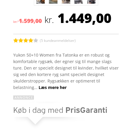
1.449,00
Den
De
kr.
1.599,00
oprindelige
akt
kr.
pris
pris
var:
er:
kr. 1.599,00.
kr. 
(
5
kundeanmeldelser)
Bedømt
som
4
Yukon 50+10 Women fra Tatonka er en robust og
ud af 5
komfortable rygsæk, der egner sig til mange slags
baseret
på
ture. Den er specielt designet til kvinder, hvilket viser
kundebed
sig ved den kortere ryg samt specielt designet
ømmelse
r
skulderstropper. Rygsækken er optimeret til
belastning…
Læs mere her