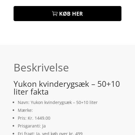
KØB HER
Beskrivelse
Yukon kvinderygsæk – 50+10
liter fakta
Navn: Yukon kvinderygsæk – 50+10 liter
Mærke:
Pris: Kr. 1449.00
Prisgaranti: Ja
Fri fragt: Ja, ved køb over kr. 499