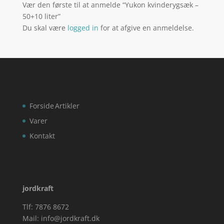
Vær den første til at anmelde “Yukon kvinderygsæk –
50+10 liter”
Du skal være
logged in
for at afgive en anmeldelse.
Forside
Artikler
Varer
Kontakt
jordkraft
Tlf: 7876 8672
Mail:
info@jordkraft.dk