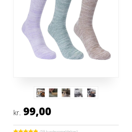
99,00
kr.
(
59
kundeanmeldelser)