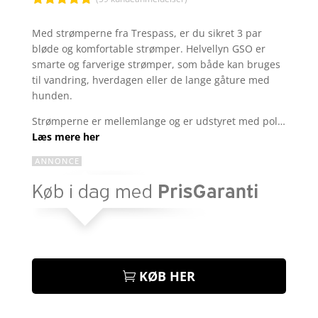
Bedømt
som
4.8
Med strømperne fra Trespass, er du sikret 3 par
ud af 5
bløde og komfortable strømper. Helvellyn GSO er
baseret på
kundebedøm
smarte og farverige strømper, som både kan bruges
melser
til vandring, hverdagen eller de lange gåture med
hunden.
Strømperne er mellemlange og er udstyret med pol…
Læs mere her
KØB HER