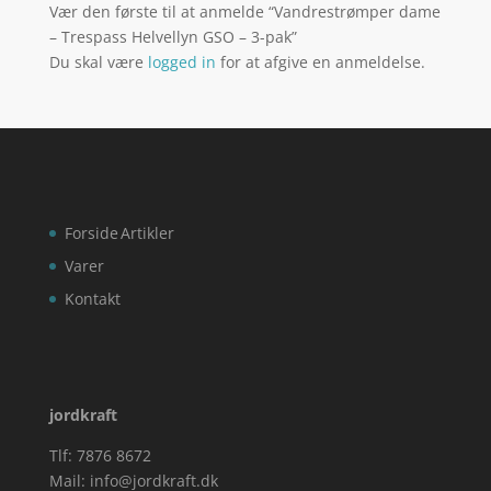
Vær den første til at anmelde “Vandrestrømper dame
– Trespass Helvellyn GSO – 3-pak”
Du skal være
logged in
for at afgive en anmeldelse.
Forside
Artikler
Varer
Kontakt
jordkraft
Tlf: 7876 8672
Mail:
info@jordkraft.dk