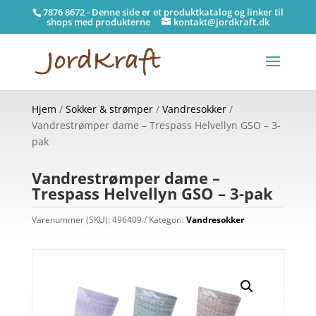
7876 8672 - Denne side er et produktkatalog og linker til
shops med produkterne
kontakt@jordkraft.dk
Hjem
/
Sokker & strømper
/
Vandresokker
/
Vandrestrømper dame – Trespass Helvellyn GSO – 3-
pak
Vandrestrømper dame –
Trespass Helvellyn GSO – 3-pak
Varenummer (SKU):
496409
Kategori:
Vandresokker