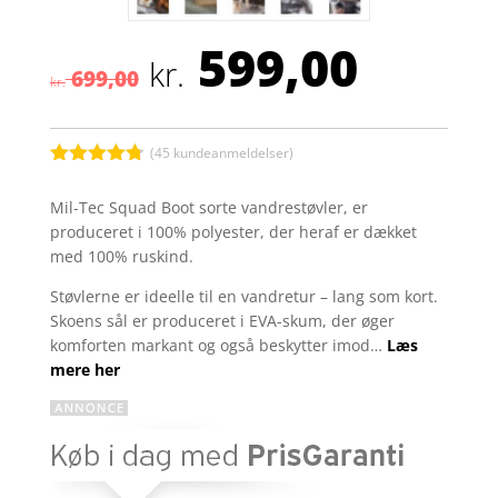
599,00
Den
Den
kr.
699,00
oprindelige
aktuel
kr.
pris
pris
var:
er:
kr. 699,00.
kr. 599
(
45
kundeanmeldelser)
Bedømt
som
4.7
Mil-Tec Squad Boot sorte vandrestøvler, er
ud af 5
produceret i 100% polyester, der heraf er dækket
baseret på
kundebedø
med 100% ruskind.
mmelser
Støvlerne er ideelle til en vandretur – lang som kort.
Skoens sål er produceret i EVA-skum, der øger
komforten markant og også beskytter imod…
Læs
mere her