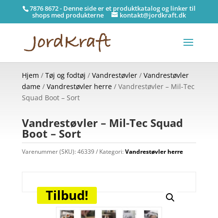
7876 8672 - Denne side er et produktkatalog og linker til
shops med produkterne
kontakt@jordkraft.dk
Hjem
/
Tøj og fodtøj
/
Vandrestøvler
/
Vandrestøvler
dame
/
Vandrestøvler herre
/ Vandrestøvler – Mil-Tec
Squad Boot – Sort
Vandrestøvler – Mil-Tec Squad
Boot – Sort
Varenummer (SKU):
46339
Kategori:
Vandrestøvler herre
Tilbud!