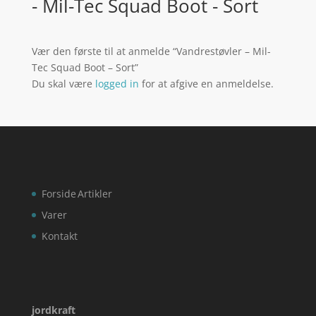
- Mil-Tec Squad Boot - Sort
Vær den første til at anmelde “Vandrestøvler – Mil-
Tec Squad Boot – Sort”
Du skal være
logged in
for at afgive en anmeldelse.
Forside
Artikler
Varer
Kontakt
jordkraft