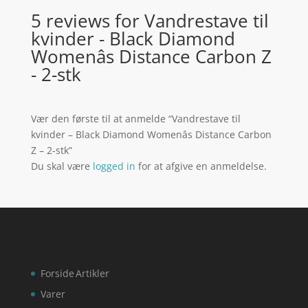
5 reviews for
Vandrestave til
kvinder - Black Diamond
Womenâs Distance Carbon Z
- 2-stk
Vær den første til at anmelde “Vandrestave til
kvinder – Black Diamond Womenâs Distance Carbon
Z – 2-stk”
Du skal være
logged in
for at afgive en anmeldelse.
Forside
Artikler
Varer