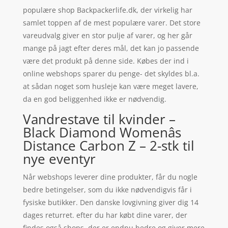
populære shop Backpackerlife.dk, der virkelig har
samlet toppen af de mest populære varer. Det store
vareudvalg giver en stor pulje af varer, og her går
mange på jagt efter deres mål, det kan jo passende
være det produkt på denne side. Købes der ind i
online webshops sparer du penge- det skyldes bl.a.
at sådan noget som husleje kan være meget lavere,
da en god beliggenhed ikke er nødvendig.
Vandrestave til kvinder –
Black Diamond Womenâs
Distance Carbon Z – 2-stk til
nye eventyr
Når webshops leverer dine produkter, får du nogle
bedre betingelser, som du ikke nødvendigvis får i
fysiske butikker. Den danske lovgivning giver dig 14
dages returret. efter du har købt dine varer, der
findes også shops, der er endnu bedre og giver mere