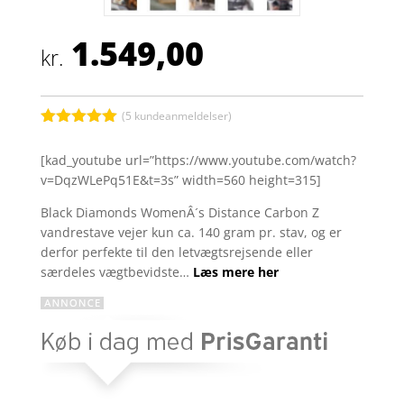
1.549,00
kr.
(
5
kundeanmeldelser)
Bedømt
som
5
ud
[kad_youtube url=”https://www.youtube.com/watch?
af 5
v=DqzWLePq51E&t=3s” width=560 height=315]
baseret på
kundebedøm
melser
Black Diamonds WomenÂ´s Distance Carbon Z
vandrestave vejer kun ca. 140 gram pr. stav, og er
derfor perfekte til den letvægtsrejsende eller
særdeles vægtbevidste…
Læs mere her