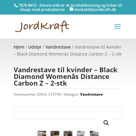
7876 8672 - Denne side er et produktkatalog og linker til
shops med produkterne
kontakt@jordkraft.dk
Hjem
/
Udstyr
/
Vandrestave
/ Vandrestave til kvinder
– Black Diamond Womenâs Distance Carbon Z – 2-stk
Vandrestave til kvinder – Black
Diamond Womenâs Distance
Carbon Z – 2-stk
Varenummer (SKU):
210744
Kategori:
Vandrestave