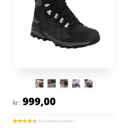
999,00
kr.
(
56
kundeanmeldelser)
Bedømt