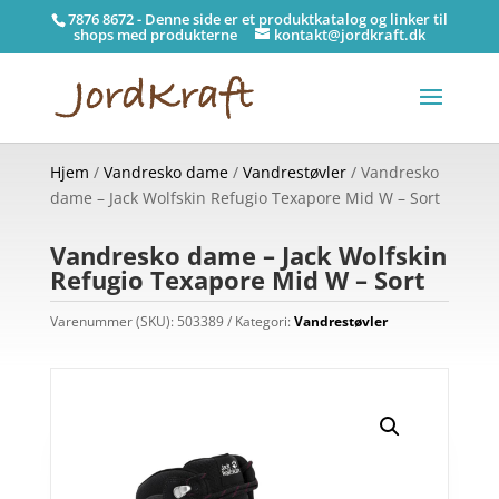
7876 8672 - Denne side er et produktkatalog og linker til
shops med produkterne
kontakt@jordkraft.dk
Hjem
/
Vandresko dame
/
Vandrestøvler
/ Vandresko
dame – Jack Wolfskin Refugio Texapore Mid W – Sort
Vandresko dame – Jack Wolfskin
Refugio Texapore Mid W – Sort
Varenummer (SKU):
503389
Kategori:
Vandrestøvler