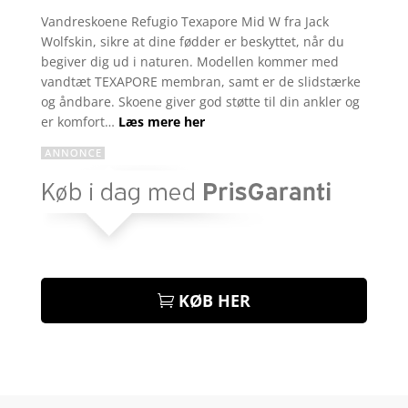
som
4.4
Vandreskoene Refugio Texapore Mid W fra Jack
ud af 5
Wolfskin, sikre at dine fødder er beskyttet, når du
baseret
på
begiver dig ud i naturen. Modellen kommer med
kundebedø
vandtæt TEXAPORE membran, samt er de slidstærke
mmelser
og åndbare. Skoene giver god støtte til din ankler og
er komfort…
Læs mere her
KØB HER