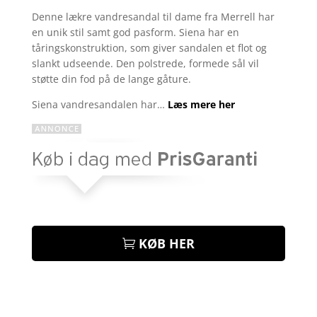
som
4.3
Denne lækre vandresandal til dame fra Merrell har
ud af 5
en unik stil samt god pasform. Siena har en
baseret
på
tåringskonstruktion, som giver sandalen et flot og
kundebedø
slankt udseende. Den polstrede, formede sål vil
mmelser
støtte din fod på de lange gåture.
Siena vandresandalen har…
Læs mere her
KØB HER