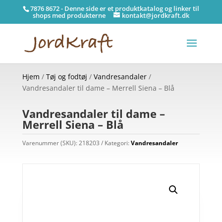
7876 8672 - Denne side er et produktkatalog og linker til
shops med produkterne
kontakt@jordkraft.dk
Hjem
/
Tøj og fodtøj
/
Vandresandaler
/
Vandresandaler til dame – Merrell Siena – Blå
Vandresandaler til dame –
Merrell Siena – Blå
Varenummer (SKU):
218203
Kategori:
Vandresandaler