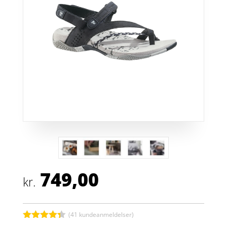
749,00
kr.
(
41
kundeanmeldelser)
Bedømt