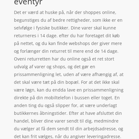
eventyr
Det er værd at huske på, når der shoppes online,
begunstiges du af bedre rettigheder, som ikke er en
selvfølge i fysiske butikker. Dine varer skal kunne
returneres i 14 dage. efter du har foretaget dit køb
på nettet, og du kan finde webshops der giver mere
og forlænger din returret til mere end de 14 dage.
Oveni returretten har du online også et ret stort
udvalg af varer og shops, og det gør en
prissammenligning let, uden af være afhængig af, at
det skal være tæt på din bopæl. For at det ikke skal
være løgn, kan du endda lave en prissammenligning
direkte på din mobiltelefon i bussen eller toget. En
anden ting du også slipper for, at være underlagt
butikkernes åbningstider. Efter at have afsluttet din
handel, bliver dine varer sendt til dig, medmindre
du vælger at få dem sendt til din arbejdsadresse, og
det kan frit vælges, når du angiver leveringadresse.