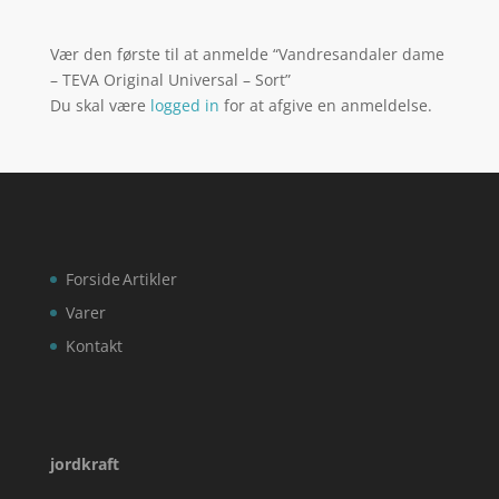
Vær den første til at anmelde “Vandresandaler dame
– TEVA Original Universal – Sort”
Du skal være
logged in
for at afgive en anmeldelse.
Forside
Artikler
Varer
Kontakt
jordkraft