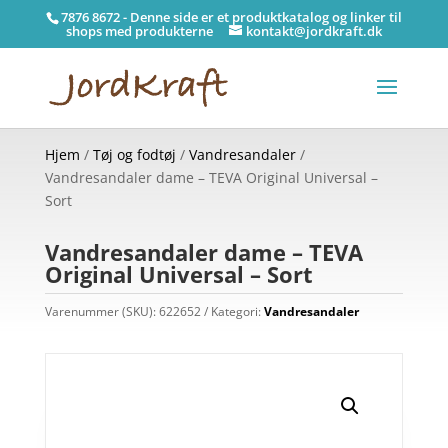
7876 8672 - Denne side er et produktkatalog og linker til
shops med produkterne
kontakt@jordkraft.dk
Hjem
/
Tøj og fodtøj
/
Vandresandaler
/
Vandresandaler dame – TEVA Original Universal –
Sort
Vandresandaler dame – TEVA
Original Universal – Sort
Varenummer (SKU):
622652
Kategori:
Vandresandaler