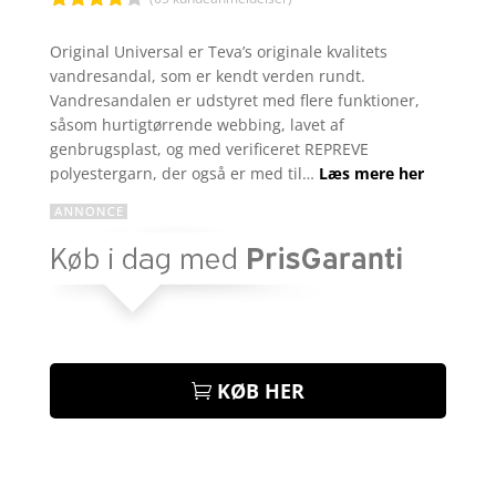
Bedømt
som
4
Original Universal er Teva’s originale kvalitets
ud af 5
vandresandal, som er kendt verden rundt.
baseret
på
Vandresandalen er udstyret med flere funktioner,
kundebed
såsom hurtigtørrende webbing, lavet af
ømmelse
r
genbrugsplast, og med verificeret REPREVE
polyestergarn, der også er med til…
Læs mere her
KØB HER