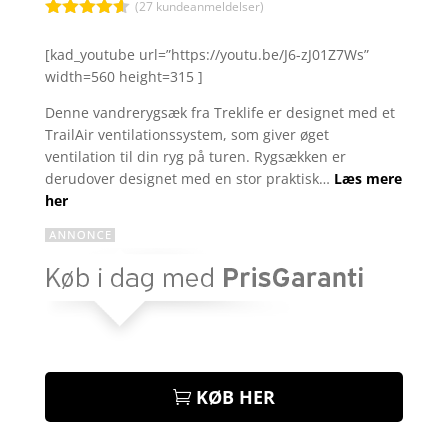
kr. 599,00.
kr. 299
(
27
kundeanmeldelser)
Bedømt
som
4.5
[kad_youtube url=”https://youtu.be/J6-zJ01Z7Ws”
ud af 5
width=560 height=315 ]
baseret
på
kundebedø
Denne vandrerygsæk fra Treklife er designet med et
mmelser
TrailAir ventilationssystem, som giver øget
ventilation til din ryg på turen. Rygsækken er
derudover designet med en stor praktisk…
Læs mere
her
KØB HER