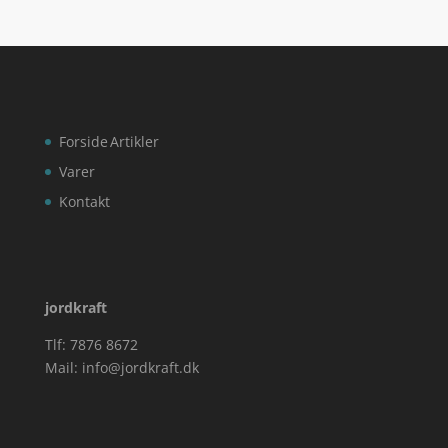
Forside
Artikler
Varer
Kontakt
jordkraft
Tlf: 7876 8672
Mail:
info@jordkraft.dk