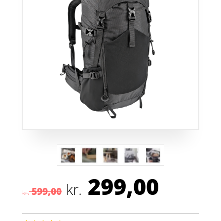
299,00
Den
Den
kr.
599,00
oprindelige
aktuel
kr.
pris
pris
var:
er: