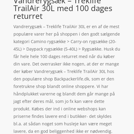
Vandrerygsæk – Treklife
TrailAir 30L med 100 dages
returret
Vandrerygsæk – Treklife TrailAir 30L er en af de mest
populære varer her på shoppen i den godt sælgende
kategori Camino rygsække > Carry-on rygsække (20-
45L) > Daypack rygsække (5-40L) > Rygsække. Husk du
får hele hele 100 dages returret med når du køber
din vare. Det overrasker ikke nogen, at der er mange
der køber Vandrerygsæk – Treklife TrailAir 30L hos
den populære shop Backpackerlife.dk, som er den
foretrukne shop blandt online shoppere. Vi har
håndplukket varerne og blandt dem går mange på
jagt efter deres mål, som jo fx kan være dette
produkt. Købes der ind i online webshops kan
priserne findes lavere end i butikker- det skyldes
bl.a. at sådan noget som husleje kan være meget
lavere, da en god beliggenhed ikke er nødvendig.