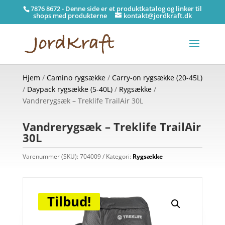
7876 8672 - Denne side er et produktkatalog og linker til
shops med produkterne
kontakt@jordkraft.dk
Hjem
/
Camino rygsække
/
Carry-on rygsække (20-45L)
/
Daypack rygsække (5-40L)
/
Rygsække
/
Vandrerygsæk – Treklife TrailAir 30L
Vandrerygsæk – Treklife TrailAir
30L
Varenummer (SKU):
704009
Kategori:
Rygsække
Tilbud!