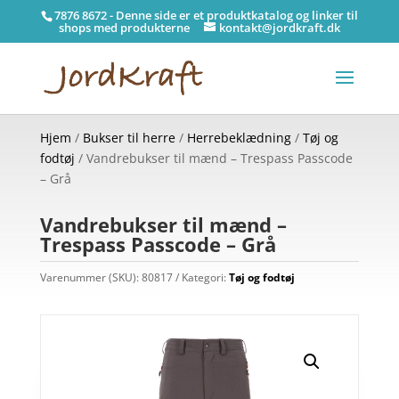
7876 8672 - Denne side er et produktkatalog og linker til
shops med produkterne
kontakt@jordkraft.dk
Hjem
/
Bukser til herre
/
Herrebeklædning
/
Tøj og
fodtøj
/ Vandrebukser til mænd – Trespass Passcode
– Grå
Vandrebukser til mænd –
Trespass Passcode – Grå
Varenummer (SKU):
80817
Kategori:
Tøj og fodtøj