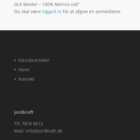
DLX Wexler – 100% Merino uld”
Du skal være
logged in
for at afgive en anmeldelse.
Forside
Artikler
Varer
Kontakt
jordkraft
Tlf: 7876 8672
Mail:
info@jordkraft.dk