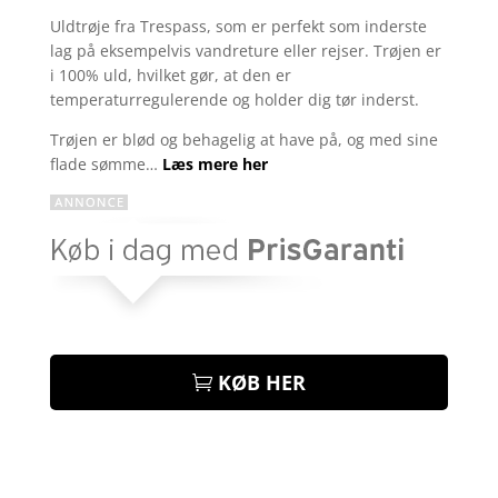
som
4.1
Uldtrøje fra Trespass, som er perfekt som inderste
ud af 5
lag på eksempelvis vandreture eller rejser. Trøjen er
baseret
på
i 100% uld, hvilket gør, at den er
kundebedø
temperaturregulerende og holder dig tør inderst.
mmelser
Trøjen er blød og behagelig at have på, og med sine
flade sømme…
Læs mere her
KØB HER