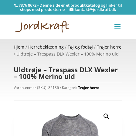
7876 8672 - Denne side er et produktkatalog og linker til
shops med produkterne
kontakt@jordkraft.dk
Hjem
/
Herrebeklædning
/
Tøj og fodtøj
/
Trøjer herre
/ Uldtrøje – Trespass DLX Wexler – 100% Merino uld
Uldtrøje – Trespass DLX Wexler
– 100% Merino uld
Varenummer (SKU):
82136
Kategori:
Trøjer herre