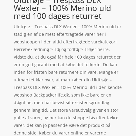
Uldtrøje – Trespass DLX
Wexler – 100% Merino uld
med 100 dages returret
Uldtrøje – Trespass DLX Wexler – 100% Merino uld er
stadig en af de mest eftertragtede varer her i
webshoppen i den altid eftertragtede varekategori
Herrebeklædning > Tøj og fodtøj > Trøjer herre.
Vidste du, at du også får hele 100 dages returret der
er en god garanti mod at købe det forkerte. Du kan
inden for fristen bare returnere din vare. Mange er
udmærket klar over, at man køber din Uldtrøje –
Trespass DLX Wexler – 100% Merino uld i den kendte
webshop Backpackerlife.dk, som ikke bare er en
døgnflue, men har bevist sit eksistensgrundlag
gennem lang tid. Det store vareudvalg giver en stor
pulje af varer, og her kan du shoppe løs efter lækre
varer, det kan jo passende være det produkt på
denne side. Køber du varer online er varerne