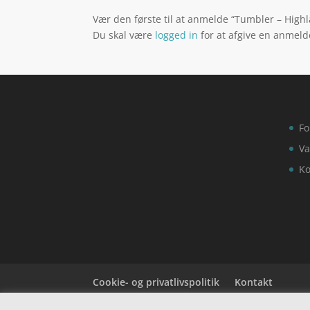
Vær den første til at anmelde “Tumbler – High
Du skal være
logged in
for at afgive en anmeld
Fo
Va
Ko
Cookie- og privatlivspolitik
Kontakt