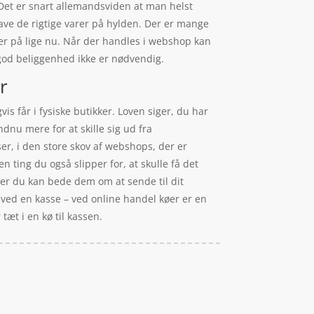
Det er snart allemandsviden at man helst
ave de rigtige varer på hylden. Der er mange
ger på lige nu. Når der handles i webshop kan
 god beliggenhed ikke er nødvendig.
r
is får i fysiske butikker. Loven siger, du har
dnu mere for at skille sig ud fra
r, i den store skov af webshops, der er
n ting du også slipper for, at skulle få det
ler du kan bede dem om at sende til dit
kø ved en kasse – ved online handel køer er en
tæt i en kø til kassen.
l