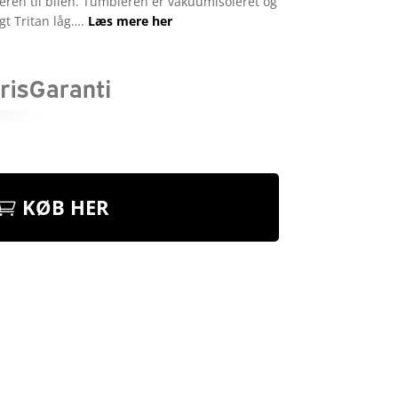
deren til bilen. Tumbleren er vakuumisoleret og
t Tritan låg….
Læs mere her
KØB HER