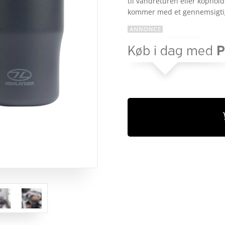
til vandreturen eller kophol
mmelser
kommer med et gennemsigtig