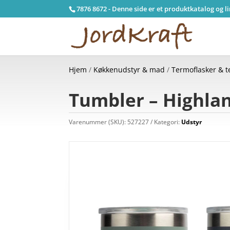
7876 8672 - Denne side er et produktkatalog og l
Hjem
/
Køkkenudstyr & mad
/
Termoflasker & 
Tumbler – Highlan
Varenummer (SKU):
527227
Kategori:
Udstyr