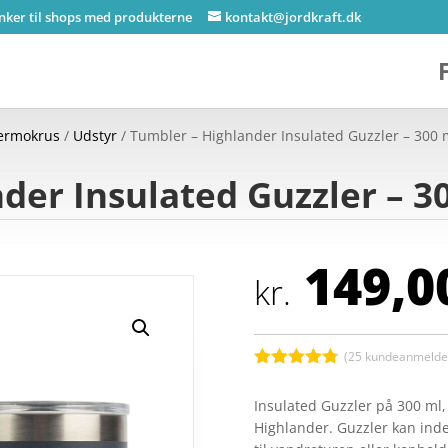
inker til shops med produkterne
kontakt@jordkraft.dk
termokrus
/
Udstyr
/ Tumbler – Highlander Insulated Guzzler – 300 
der Insulated Guzzler – 3
149,0
kr.
(
25
kundeanmeldel
Bedømt
som
4.7
Insulated Guzzler på 300 ml
ud af 5
Highlander. Guzzler kan inde
baseret på
kundebedø