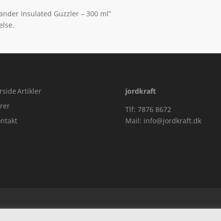
lander Insulated Guzzler – 300 ml”
else.
rside
Artikler
jordkraft
rer
Tlf: 7876 8672
ntakt
Mail:
info@jordkraft.dk