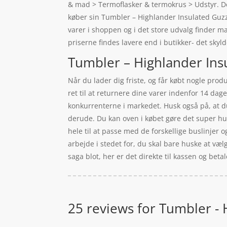
& mad > Termoflasker & termokrus > Udstyr. De
køber sin Tumbler – Highlander Insulated Guzz
varer i shoppen og i det store udvalg finder m
priserne findes lavere end i butikker- det sky
Tumbler – Highlander Insu
Når du lader dig friste, og får købt nogle prod
ret til at returnere dine varer indenfor 14 dag
konkurrenterne i markedet. Husk også på, at d
derude. Du kan oven i købet gøre det super hurt
hele til at passe med de forskellige buslinjer
arbejde i stedet for, du skal bare huske at vælg
saga blot, her er det direkte til kassen og beta
25 reviews for
Tumbler - 