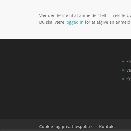
Vær den første til at anmelde “Telt – Treklife U
Du skal være
logged in
for at afgive en anmeld
Fo
Va
Ko
Cookie- og privatlivspolitik
Kontakt