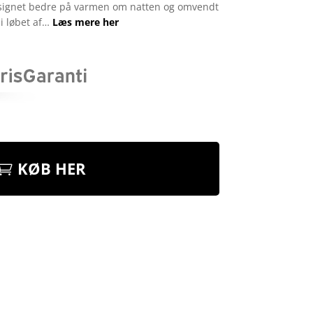
signet bedre på varmen om natten og omvendt
i løbet af…
Læs mere her
KØB HER