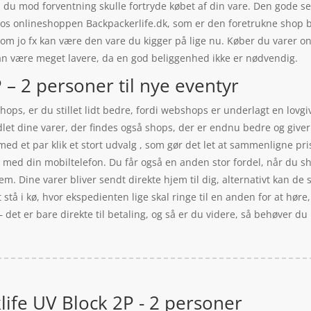
vis du mod forventning skulle fortryde købet af din vare. Den gode 
r hos onlineshoppen Backpackerlife.dk, som er den foretrukne sho
som jo fx kan være den vare du kigger på lige nu. Køber du varer on
kan være meget lavere, da en god beliggenhed ikke er nødvendig.
P – 2 personer til nye eventyr
ps, er du stillet lidt bedre, fordi webshops er underlagt en lovgi
dlet dine varer, der findes også shops, der er endnu bedre og giver 
ed et par klik et stort udvalg , som gør det let at sammenligne pri
t med din mobiltelefon. Du får også en anden stor fordel, når du sh
. Dine varer bliver sendt direkte hjem til dig, alternativt kan de s
tå i kø, hvor ekspedienten lige skal ringe til en anden for at høre, 
 det er bare direkte til betaling, og så er du videre, så behøver du
klife UV Block 2P - 2 personer