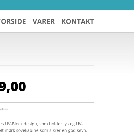
FORSIDE
VARER
KONTAKT
Den
9,00
indelige
aktuelle
pris
er:
599,00.
kr. 299,00.
lser)
eres UV-Block design, som holder lys og UV-
helt mørk sovekabine som sikrer en god søvn.