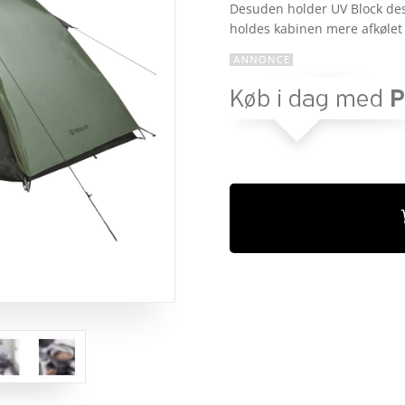
på
Desuden holder UV Block de
kundebed
holdes kabinen mere afkølet 
ømmels
er