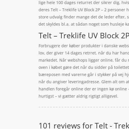
lige hele 100 dages returret der sikrer dig, h
deres Telt – Treklife UV Block 2P – 2 persone
store udvalg finder mange det de leder efter, 
det skyldes bl.a. at sådan noget som husleje 
Telt – Treklife UV Block 2
Forbrugere der køber produkter i danske websho
lov, der giver 14 dages retrret. når du har han
markedet. Når webshops ligger online, får du m
oven i købet gøre det når du sidder på toilette
bæreposen med varerne går i stykker på vej hjem
når du angiver leveringadresse. Glem alt om at s
handlen foregår online der er ingen kø online –
hurtigst – vi gætter aldrig rigtigt alligevel.
101 reviews for
Telt - Tre