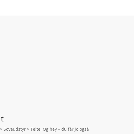
et
e > Soveudstyr > Telte. Og hey – du får jo også