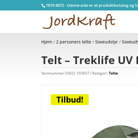
7876 8672 - Denne side er et produktkatalog og l
Hjem
/
2 personers telte
/
Soveudstyr
/
Soveud
Telt – Treklife UV
Varenummer (SKU):
193657
Kategori:
Telte
Tilbud!