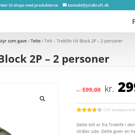
inker til shops med produkterne
kontakt@jordkraft.dk
styr som gave
/
Telte
/ Telt – Treklife UV Block 2P – 2 personer
 Block 2P – 2 personer
Den
29
opr
kr.
599,00
kr.
pris
var:
kr. 
(
101
kundeanmelde
Bedømt
som
3.8
Dette telt er fra Treklife i d
ud af 5
stråler ude. Dette giver en 
baseret