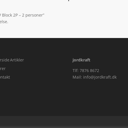
V Block 2P – 2 personer”
else.
rside
Artikler
jordkraft
rer
Tlf: 7876 8672
ntakt
Mail:
info@jordkraft.dk