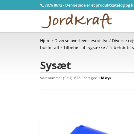
7876 8672 - Denne side er et produktkatalog og l
Hjem
/
Diverse overlevelsesudstyr
/
Diverse re
bushcraft
/
Tilbehør til rygsække
/
Tilbehør til
Sysæt
Varenummer (SKU):
826
Kategori:
Udstyr