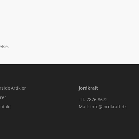
else.
rside
Artikler
jordkraft
rer
Tlf: 7876 8672
ntakt
Mail:
info@jordkraft.dk