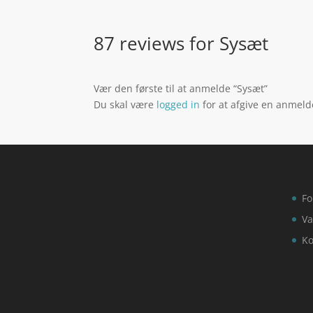
87 reviews for
Sysæt
Vær den første til at anmelde “Sysæt”
Du skal være
logged in
for at afgive en anmeld
Fo
Va
Ko