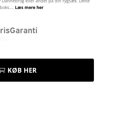
t sy Dannebrog eller andet på din rygsæk. Dette
ikboks….
Læs mere her
KØB HER