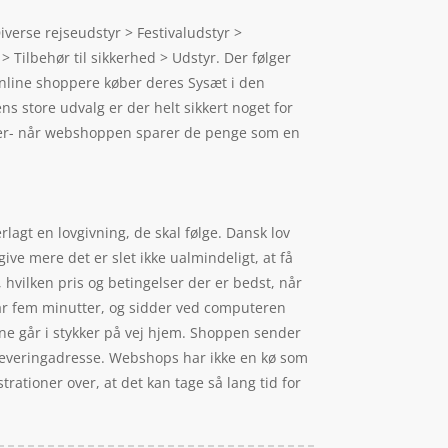
verse rejseudstyr > Festivaludstyr >
> Tilbehør til sikkerhed > Udstyr. Der følger
 online shoppere køber deres Sysæt i den
 store udvalg er der helt sikkert noget for
ikker- når webshoppen sparer de penge som en
lagt en lovgivning, de skal følge. Dansk lov
ive mere det er slet ikke ualmindeligt, at få
 hvilken pris og betingelser der er bedst, når
ar fem minutter, og sidder ved computeren
rne går i stykker på vej hjem. Shoppen sender
er leveringadresse. Webshops har ikke en kø som
rationer over, at det kan tage så lang tid for