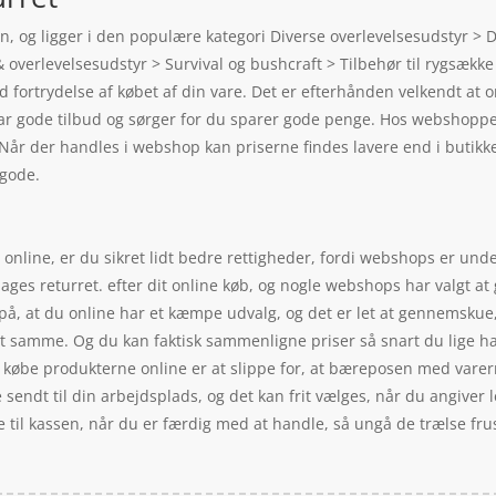
, og ligger i den populære kategori Diverse overlevelsesudstyr > Di
overlevelsesudstyr > Survival og bushcraft > Tilbehør til rygsække 
od fortrydelse af købet af din vare. Det er efterhånden velkendt at
r gode tilbud og sørger for du sparer gode penge. Hos webshoppens
. Når der handles i webshop kan priserne findes lavere end i but
 gode.
online, er du sikret lidt bedre rettigheder, fordi webshops er under
ges returret. efter dit online køb, og nogle webshops har valgt at g
 på, at du online har et kæmpe udvalg, og det er let at gennemskue,
et samme. Og du kan faktisk sammenligne priser så snart du lige h
ed købe produkterne online er at slippe for, at bæreposen med vare
ve sendt til din arbejdsplads, og det kan frit vælges, når du angiv
e til kassen, når du er færdig med at handle, så ungå de trælse frust