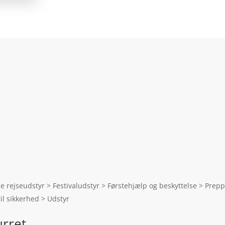
se rejseudstyr > Festivaludstyr > Førstehjælp og beskyttelse > Prep
til sikkerhed > Udstyr
urret