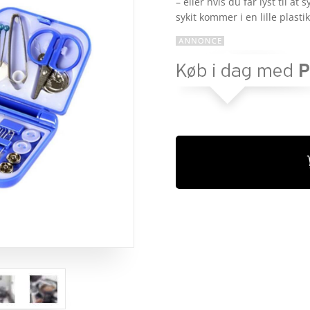
– eller hvis du får lyst til a
baseret
på
sykit kommer i en lille plast
kundebedø
mmelser