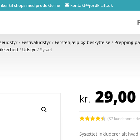
inker til shops med produkterne
kontakt@jordkraft.dk
jseudstyr
/
Festivaludstyr
/
Førstehjælp og beskyttelse
/
Prepping pa
 sikkerhed
/
Udstyr
/ Sysæt
29,00
kr.
(
87
kundeanmeldel
Bedømt
som
4.4
Sysættet inkluderer alt hvad
ud af 5