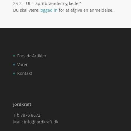
25-2 – UL – Spritbrænder og kedel”
Du skal være
logged in
for at afgive en anmeldelse.
Forside
Artikler
Varer
Kontakt
jordkraft
Tlf: 7876 8672
Mail:
info@jordkraft.dk