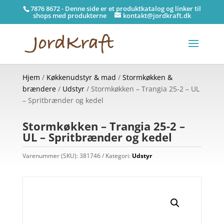
7876 8672 - Denne side er et produktkatalog og linker til
shops med produkterne
kontakt@jordkraft.dk
Hjem
/
Køkkenudstyr & mad
/
Stormkøkken &
brændere
/
Udstyr
/ Stormkøkken – Trangia 25-2 – UL
– Spritbrænder og kedel
Stormkøkken – Trangia 25-2 –
UL – Spritbrænder og kedel
Varenummer (SKU):
381746
Kategori:
Udstyr