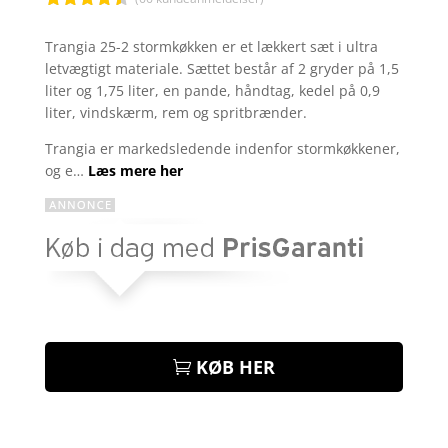
Bedømt
som
4.4
Trangia 25-2 stormkøkken er et lækkert sæt i ultra
ud af 5
letvægtigt materiale. Sættet består af 2 gryder på 1,5
baseret
på
liter og 1,75 liter, en pande, håndtag, kedel på 0,9
kundebedø
liter, vindskærm, rem og spritbrænder.
mmelser
Trangia er markedsledende indenfor stormkøkkener,
og e…
Læs mere her
KØB HER