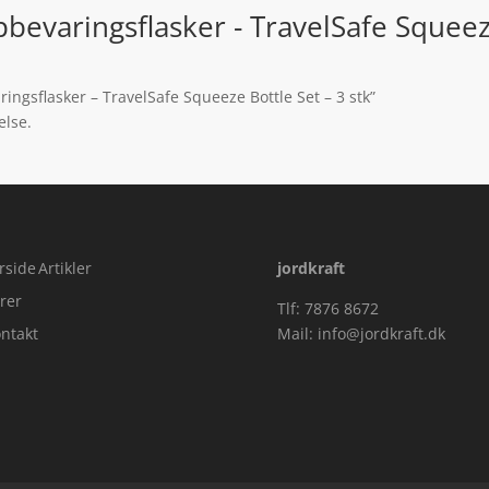
bevaringsflasker - TravelSafe Squeeze
ingsflasker – TravelSafe Squeeze Bottle Set – 3 stk”
else.
rside
Artikler
jordkraft
rer
Tlf: 7876 8672
ntakt
Mail:
info@jordkraft.dk