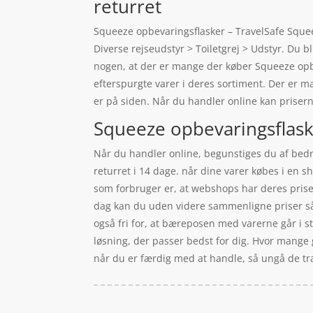
returret
Squeeze opbevaringsflasker – TravelSafe Squeez
Diverse rejseudstyr > Toiletgrej > Udstyr. Du bl
nogen, at der er mange der køber Squeeze opbe
efterspurgte varer i deres sortiment. Der er m
er på siden. Når du handler online kan priserne
Squeeze opbevaringsflaske
Når du handler online, begunstiges du af bedre
returret i 14 dage. når dine varer købes i en s
som forbruger er, at webshops har deres priser 
dag kan du uden videre sammenligne priser så 
også fri for, at bæreposen med varerne går i sty
løsning, der passer bedst for dig. Hvor mange g
når du er færdig med at handle, så ungå de træl