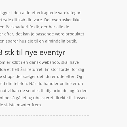
igger i den altid eftertragtede varekategori
rtryde dit køb din vare. Det overrasker ikke
n Backpackerlife.dk, der har alle de
er efter, det kan jo passende være produktet
en sparer husleje til en almindelig butik.
 stk til nye eventyr
 som er købt i en dansk webshop, skal have
a et helt års returret. En stor fordel for dig
e shops der sælger det, du er ude efter. Og i
ed din telefon. Når du handler online er du
rnativt kan de sendes til dig arbejde, og få den
nline så gå let og ubesværet direkte til kassen,
 de sidste mønter frem.