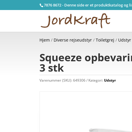
7876 8672 - Denne side er et produktkatalog og l
Hjem
/
Diverse rejseudstyr
/
Toiletgrej
/
Udstyr
Squeeze opbevarin
3 stk
Varenummer (SKU):
649306
Kategori:
Udstyr