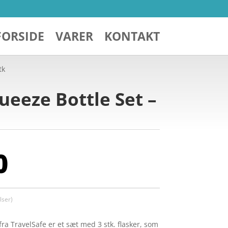
FORSIDE
VARER
KONTAKT
tk
ueeze Bottle Set –
0
ser)
ra TravelSafe er et sæt med 3 stk. flasker, som