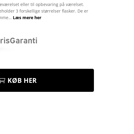
eværelset eller til opbevaring på værelset.
holder 3 forskellige størrelser flasker. De er
tømme…
Læs mere her
KØB HER