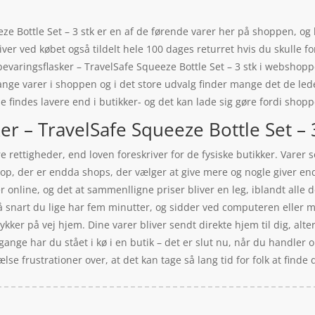
e Bottle Set – 3 stk er en af de førende varer her på shoppen, og l
iver ved købet også tildelt hele 100 dages returret hvis du skulle fo
varingsflasker – TravelSafe Squeeze Bottle Set – 3 stk i webshoppe
ange varer i shoppen og i det store udvalg finder mange det de led
 findes lavere end i butikker- og det kan lade sig gøre fordi shopp
r – TravelSafe Squeeze Bottle Set – 3
 rettigheder, end loven foreskriver for de fysiske butikker. Varer
hop, der er endda shops, der vælger at give mere og nogle giver endd
online, og det at sammenlligne priser bliver en leg, iblandt alle d
snart du lige har fem minutter, og sidder ved computeren eller m
kker på vej hjem. Dine varer bliver sendt direkte hjem til dig, alte
ange har du stået i kø i en butik – det er slut nu, når du handler o
se frustrationer over, at det kan tage så lang tid for folk at finde