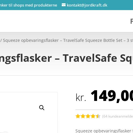
inker til shops med produkterne
kontakt@jordkraft.dk
/ Squeeze opbevaringsflasker – TravelSafe Squeeze Bottle Set – 3 s
gsflasker – TravelSafe Sq
149,0
kr.
(
64
kundeanmeldel
Bedømt
som
4.4
Squeeze opbevaringsflasker f
ud af 5