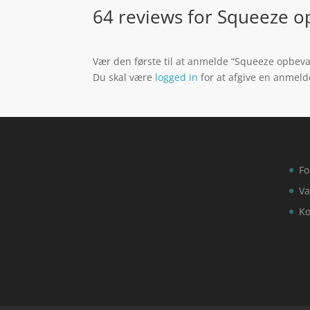
64 reviews for
Squeeze op
Vær den første til at anmelde “Squeeze opbevar
Du skal være
logged in
for at afgive en anmeld
Fo
Va
Ko