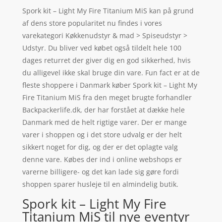
Spork kit – Light My Fire Titanium MiS kan på grund
af dens store popularitet nu findes i vores
varekategori Køkkenudstyr & mad > Spiseudstyr >
Udstyr. Du bliver ved købet også tildelt hele 100
dages returret der giver dig en god sikkerhed, hvis
du alligevel ikke skal bruge din vare. Fun fact er at de
fleste shoppere i Danmark køber Spork kit – Light My
Fire Titanium MiS fra den meget brugte forhandler
Backpackerlife.dk, der har forstået at dække hele
Danmark med de helt rigtige varer. Der er mange
varer i shoppen og i det store udvalg er der helt
sikkert noget for dig, og der er det oplagte valg
denne vare. Købes der ind i online webshops er
varerne billigere- og det kan lade sig gøre fordi
shoppen sparer husleje til en almindelig butik.
Spork kit – Light My Fire
Titanium MiS til nye eventyr