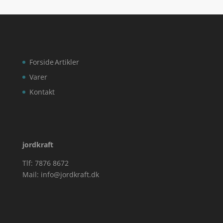
Forside
Artikler
Varer
Kontakt
jordkraft
Tlf: 7876 8672
Mail:
info@jordkraft.dk