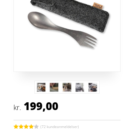
199,00
kr.
(
72
kundeanmeldelser)
Bedømt