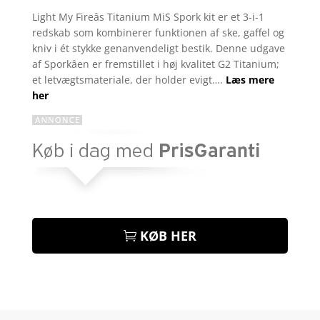
som
4
Light My Fireâs Titanium MiS Spork kit er et 3-i-1
ud af 5
redskab som kombinerer funktionen af ske, gaffel og
baseret
på
kniv i ét stykke genanvendeligt bestik. Denne udgave
kundebed
af Sporkâen er fremstillet i høj kvalitet G2 Titanium;
ømmelse
r
et letvægtsmateriale, der holder evigt….
Læs mere
her
KØB HER