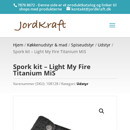
7876 8672 - Denne side er et produktkatalog og linker til
shops med produkterne
kontakt@jordkraft.dk
Hjem
/
Køkkenudstyr & mad
/
Spiseudstyr
/
Udstyr
/
Spork kit – Light My Fire Titanium MiS
Spork kit – Light My Fire
Titanium MiS
Varenummer (SKU):
108128
Kategori:
Udstyr