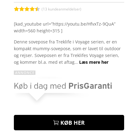
var:
er:
kr. 599,00.
kr. 349
(
13
kundeanmeldelser)
Bedømt
som
4.4
[kad_youtube url=”https://youtu.be/HfvxTz-9QuA”
ud af 5
width=560 height=315 ]
baseret
på
kundebedø
Denne sovepose fra Treklife i Voyage serien, er en
mmelser
kompakt mummy-sovepose, som er lavet til outdoor
og rejser. Soveposen er fra Treklifes Voyage serien,
og kommer bl.a. med et aftag…
Læs mere her
KØB HER