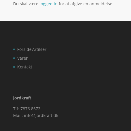
Du skal være
logged in
for at afgive en anmeldelse.
Forside
Artikler
Varer
Kontakt
jordkraft
Tlf: 7876 8672
Mail:
info@jordkraft.dk