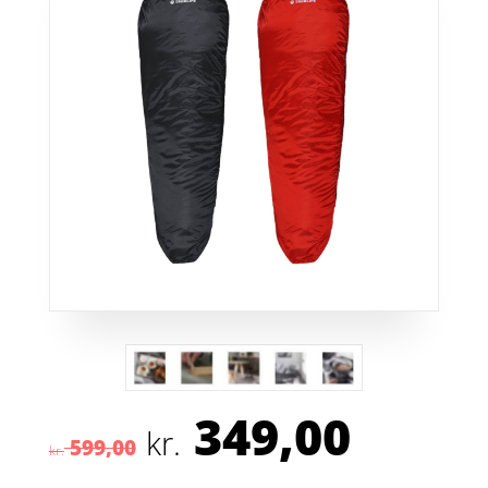
349,00
Den
Den
kr.
599,00
oprindelige
aktuel
kr.
pris
pris