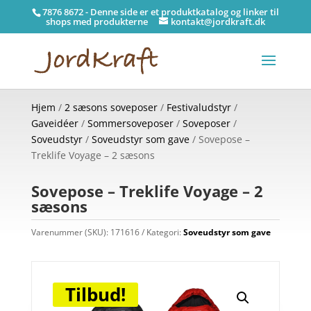
7876 8672 - Denne side er et produktkatalog og linker til
shops med produkterne
kontakt@jordkraft.dk
Hjem
/
2 sæsons soveposer
/
Festivaludstyr
/
Gaveidéer
/
Sommersoveposer
/
Soveposer
/
Soveudstyr
/
Soveudstyr som gave
/ Sovepose –
Treklife Voyage – 2 sæsons
Sovepose – Treklife Voyage – 2
sæsons
Varenummer (SKU):
171616
Kategori:
Soveudstyr som gave
Tilbud!