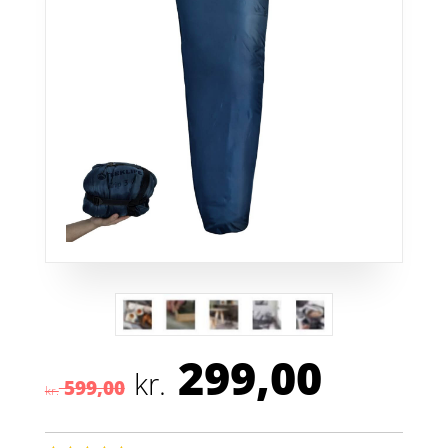
299,00
Den
Den
kr.
599,00
oprindelige
aktuel
kr.
pris
pris
var:
er: