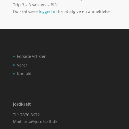
Trip 3 – 3 sæsons – Blå”
Du skal være
logged in
for at afgive en anmeldelse.
Forside
Artikler
Varer
Kontakt
jordkraft
Tlf: 7876 8672
Mail:
info@jordkraft.dk