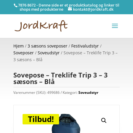
7876 8672 - Denne side er et produktkatalog og linker til
shops med produkterne
kontakt@jordkraft.dk
Hjem
/
3 sæsons soveposer
/
Festivaludstyr
/
Soveposer
/
Soveudstyr
/ Sovepose – Treklife Trip 3 –
3 sæsons – Blå
Sovepose – Treklife Trip 3 – 3
sæsons – Blå
Varenummer (SKU):
499686
Kategori:
Soveudstyr
Tilbud!