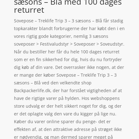
sæsons – Blå med 100 dages
returret
Sovepose – Treklife Trip 3 – 3 sæsons – Blå får stadig
topkarakter blandt forbrugerne der har købt den i en
vores rigtig gode kategorier, nemlig 3 sæsons
soveposer > Festivaludstyr > Soveposer > Soveudstyr.
Når du bestiller her får du hele 100 dages returret
som er en fin sikkerhed for dig, hvis du nu fortryder
dig køb af din vare. Det overrasker ikke nogen, at der
er mange der køber Sovepose – Treklife Trip 3 – 3
sæsons – Blå ved den velkendte shop
Backpackerlife.dk, der har forstået vigtigheden af at
have de rigtige varer på hylden. Hos webshoppens
store udvalg er der helt sikkert noget for dig, og der
er det oplagte valg den vare du kigger på lige nu.
Køber du varer online sparer du penge- det er
effekten af, at den attraktive adresse på strøget ikke
er nødvendig, og man dermed sparer meget på