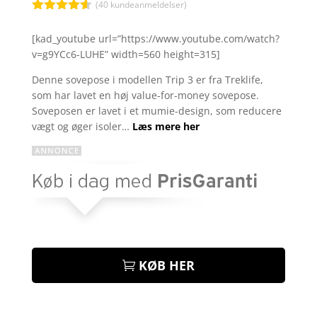
kr. 599,00.
kr. 299
(
40
kundeanmeldelser)
Bedømt
som
4.5
[kad_youtube url=”https://www.youtube.com/watch?
ud af 5
v=g9YCc6-LUHE” width=560 height=315]
baseret
på
kundebedø
Denne sovepose i modellen Trip 3 er fra Treklife,
mmelser
som har lavet en høj value-for-money sovepose.
Soveposen er lavet i et mumie-design, som reducere
vægt og øger isoler…
Læs mere her
KØB HER