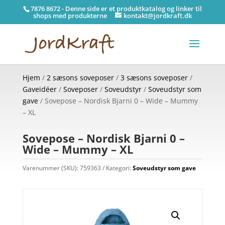
7876 8672 - Denne side er et produktkatalog og linker til
shops med produkterne
kontakt@jordkraft.dk
Hjem
/
2 sæsons soveposer
/
3 sæsons soveposer
/
Gaveidéer
/
Soveposer
/
Soveudstyr
/
Soveudstyr som
gave
/ Sovepose – Nordisk Bjarni 0 – Wide – Mummy
– XL
Sovepose – Nordisk Bjarni 0 –
Wide – Mummy – XL
Varenummer (SKU):
759363
Kategori:
Soveudstyr som gave