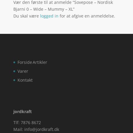
Vær den første til at anmelde “Sovepose – Nordisk
Bjarni 0 – Wide – Mummy – XL”
Du skal være
logged in
for at afgive en anmeldelse.
Forside
Artikler
Varer
Kontakt
jordkraft
Tlf: 7876 8672
Mail:
info@jordkraft.dk