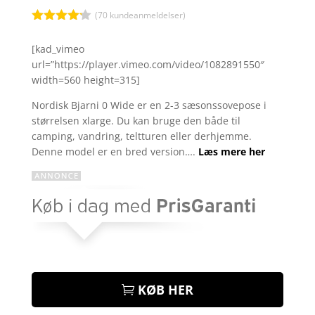
(
70
kundeanmeldelser)
Bedømt
som
4.1
[kad_vimeo
ud af 5
url=”https://player.vimeo.com/video/1082891550″
baseret
på
width=560 height=315]
kundebedø
mmelser
Nordisk Bjarni 0 Wide er en 2-3 sæsonssovepose i
størrelsen xlarge. Du kan bruge den både til
camping, vandring, teltturen eller derhjemme.
Denne model er en bred version….
Læs mere her
KØB HER