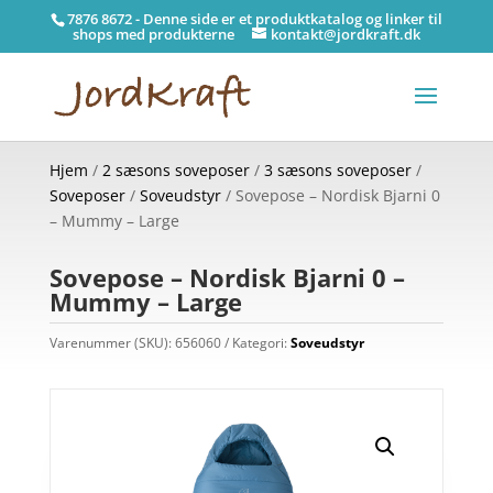
7876 8672 - Denne side er et produktkatalog og linker til
shops med produkterne
kontakt@jordkraft.dk
Hjem
/
2 sæsons soveposer
/
3 sæsons soveposer
/
Soveposer
/
Soveudstyr
/ Sovepose – Nordisk Bjarni 0
– Mummy – Large
Sovepose – Nordisk Bjarni 0 –
Mummy – Large
Varenummer (SKU):
656060
Kategori:
Soveudstyr