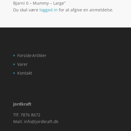
Bjarni 0 – Mummy – Large”
Du skal være
logged in
for at afgive en anmeldelse.
Forside
Artikler
Varer
Kontakt
jordkraft
Tlf: 7876 8672
Mail:
info@jordkraft.dk