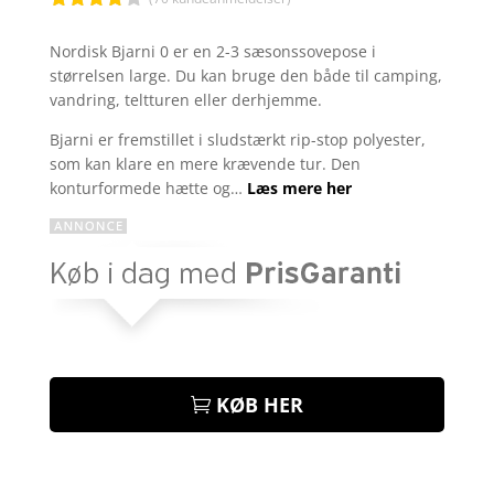
Bedømt
som
3.8
Nordisk Bjarni 0 er en 2-3 sæsonssovepose i
ud af 5
størrelsen large. Du kan bruge den både til camping,
baseret
på
vandring, teltturen eller derhjemme.
kundebed
ømmels
Bjarni er fremstillet i sludstærkt rip-stop polyester,
er
som kan klare en mere krævende tur. Den
konturformede hætte og…
Læs mere her
KØB HER