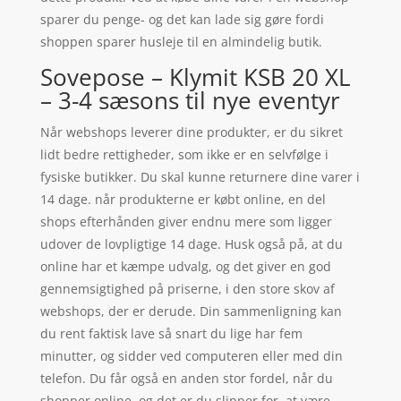
sparer du penge- og det kan lade sig gøre fordi
shoppen sparer husleje til en almindelig butik.
Sovepose – Klymit KSB 20 XL
– 3-4 sæsons til nye eventyr
Når webshops leverer dine produkter, er du sikret
lidt bedre rettigheder, som ikke er en selvfølge i
fysiske butikker. Du skal kunne returnere dine varer i
14 dage. når produkterne er købt online, en del
shops efterhånden giver endnu mere som ligger
udover de lovpligtige 14 dage. Husk også på, at du
online har et kæmpe udvalg, og det giver en god
gennemsigtighed på priserne, i den store skov af
webshops, der er derude. Din sammenligning kan
du rent faktisk lave så snart du lige har fem
minutter, og sidder ved computeren eller med din
telefon. Du får også en anden stor fordel, når du
shopper online, og det er du slipper for, at være