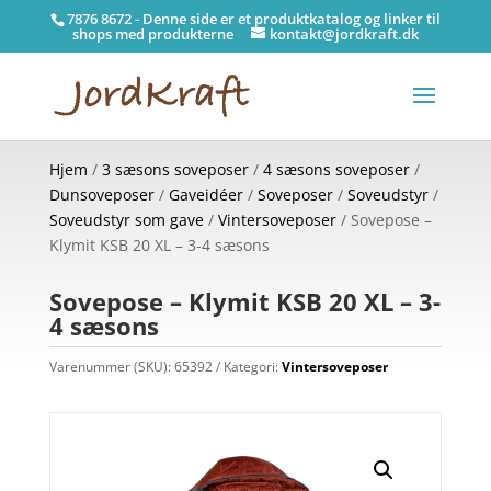
7876 8672 - Denne side er et produktkatalog og linker til
shops med produkterne
kontakt@jordkraft.dk
Hjem
/
3 sæsons soveposer
/
4 sæsons soveposer
/
Dunsoveposer
/
Gaveidéer
/
Soveposer
/
Soveudstyr
/
Soveudstyr som gave
/
Vintersoveposer
/ Sovepose –
Klymit KSB 20 XL – 3-4 sæsons
Sovepose – Klymit KSB 20 XL – 3-
4 sæsons
Varenummer (SKU):
65392
Kategori:
Vintersoveposer