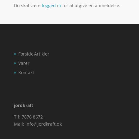
Du skal være
logged in
for at afgive en anmeldelse.
Forside
Artikler
Varer
Kontakt
jordkraft
Tlf: 7876 8672
Mail:
info@jordkraft.dk