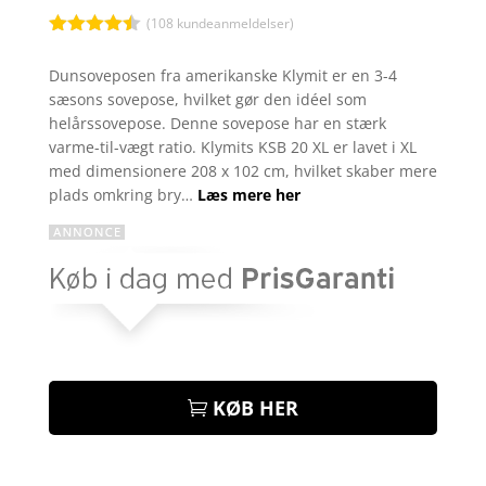
(
108
kundeanmeldelser)
Bedømt
som
4.4
Dunsoveposen fra amerikanske Klymit er en 3-4
ud af 5
sæsons sovepose, hvilket gør den idéel som
baseret
på
helårssovepose. Denne sovepose har en stærk
kundebedø
varme-til-vægt ratio. Klymits KSB 20 XL er lavet i XL
mmelser
med dimensionere 208 x 102 cm, hvilket skaber mere
plads omkring bry…
Læs mere her
KØB HER