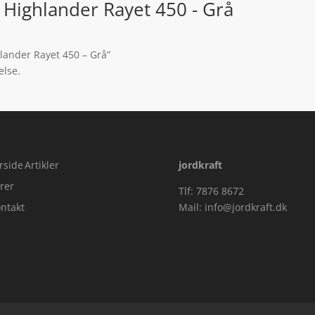
 Highlander Rayet 450 - Grå
hlander Rayet 450 – Grå”
else.
rside
Artikler
jordkraft
rer
Tlf: 7876 8672
ntakt
Mail:
info@jordkraft.dk