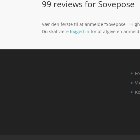
99 reviews for
Sovepose -
Vær den første til at anmelde “Sovepose – Hig
Du skal være
logged in
for at afgive en anmeld
Fo
Va
Ko