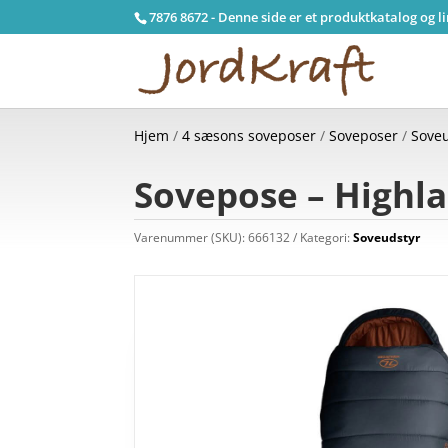
7876 8672 - Denne side er et produktkatalog og l
Hjem
/
4 sæsons soveposer
/
Soveposer
/
Sove
Sovepose – Highla
Varenummer (SKU):
666132
Kategori:
Soveudstyr