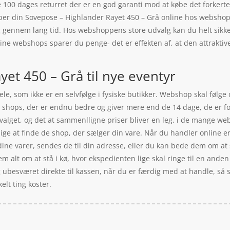
100 dages returret der er en god garanti mod at købe det forkerte.
ber din Sovepose – Highlander Rayet 450 – Grå online hos webshop
g gennem lang tid. Hos webshoppens store udvalg kan du helt sikker
ine webshops sparer du penge- det er effekten af, at den attrakti
et 450 – Grå til nye eventyr
e, som ikke er en selvfølge i fysiske butikker. Webshop skal følge d
så shops, der er endnu bedre og giver mere end de 14 dage, de er fo
dvalget, og det at sammenlligne priser bliver en leg, i de mange 
ige at finde de shop, der sælger din vare. Når du handler online er
 dine varer, sendes de til din adresse, eller du kan bede dem om at s
m alt om at stå i kø, hvor ekspedienten lige skal ringe til en anden f
g ubesværet direkte til kassen, når du er færdig med at handle, så s
elt ting koster.