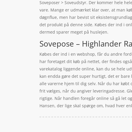
Soveposer > Soveudstyr. Der kommer hele hele 
vare. Mange er udmærket klar over, at man kø
døgnflue, men har bevist sit eksistensgrundla
det produkt på denne side. Købes der ind i onl
dermed sparer meget på huslejen.
Sovepose – Highlander Ray
Købes der ind i en webshop, får du andre fordel
har foretaget dit køb på nettet, der findes og
varekatalog liggende online, kan du se hele u
kan endda gøre det super hurtigt, det er bare l
alle varerne hjem til dig selv. Når du har købt
frit vælges, når du angiver leveringadresse. Gle
rigtige. Når handlen foregår online så gå let o
Hansen, der lige skal spørge om, hvad hver enk