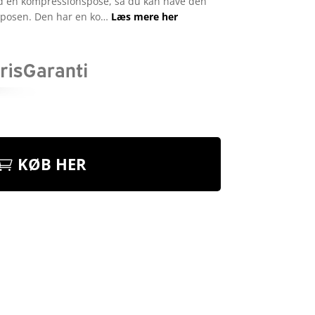
 en kompressionspose, så du kan have den
veposen. Den har en ko…
Læs mere her
KØB HER