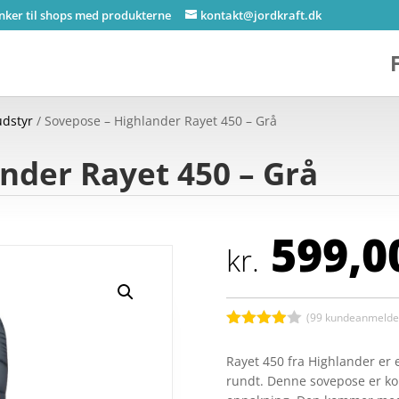
inker til shops med produkterne
kontakt@jordkraft.dk
udstyr
/ Sovepose – Highlander Rayet 450 – Grå
nder Rayet 450 – Grå
599,0
kr.
(
99
kundeanmeldel
Bedømt
som
3.9
Rayet 450 fra Highlander er e
ud af 5
rundt. Denne sovepose er ko
baseret
på