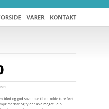
FORSIDE
VARER
KONTAKT
0
ser)
n blød og god sovepose til de kolde ture året
mprimerbar og fylder ikke meget i din