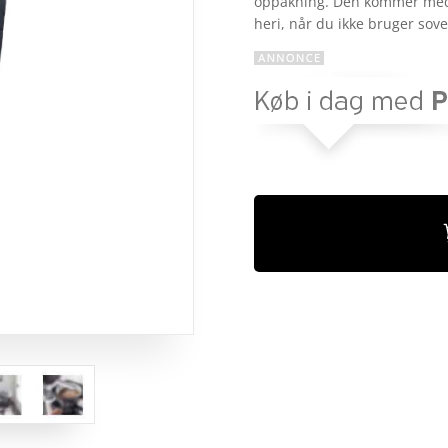
oppakning. Den kommer med
kundebed
heri, når du ikke bruger so
ømmelse
r