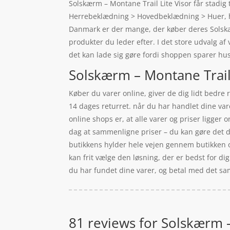
Solskærm – Montane Trail Lite Visor får stadi
Herrebeklædning > Hovedbeklædning > Huer, hat
Danmark er der mange, der køber deres Solskær
produkter du leder efter. I det store udvalg af
det kan lade sig gøre fordi shoppen sparer husl
Solskærm – Montane Trail 
Køber du varer online, giver de dig lidt bedre 
14 dages returret. når du har handlet dine var
online shops er, at alle varer og priser ligger 
dag at sammenligne priser – du kan gøre det di
butikkens hylder hele vejen gennem butikken og 
kan frit vælge den løsning, der er bedst for dig
du har fundet dine varer, og betal med det sam
81 reviews for
Solskærm -