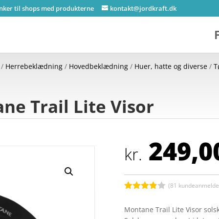
inker til shops med produkterne
kontakt@jordkraft.dk
/
Herrebeklædning
/
Hovedbeklædning
/
Huer, hatte og diverse
/
T
e Trail Lite Visor
249,0
kr.
(
81
kundeanmeldel
Bedømt
som
3.8
Montane Trail Lite Visor sols
ud af 5