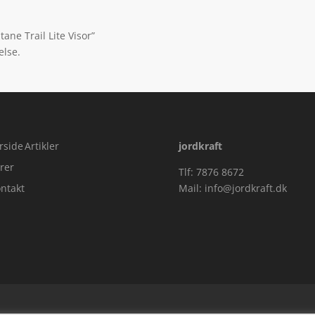
ane Trail Lite Visor”
else.
rside
Artikler
jordkraft
rer
Tlf: 7876 8672
ntakt
Mail:
info@jordkraft.dk