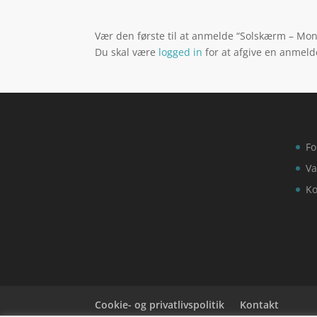
Vær den første til at anmelde “Solskærm – Mont
Du skal være
logged in
for at afgive en anmeld
Fo
Va
Ko
Cookie- og privatlivspolitik
Kontakt