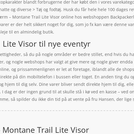
g topkarakter blandt forbrugerne der har købt den i vores varekat
te og diverse > Tøj og fodtøj. Husk du får hele hele 100 dages re
m – Montane Trail Lite Visor online hos webshoppen Backpackerlife
 varer er der helt sikkert noget for dig, som jo fx kan være denne v
eje til en almindelig butik.
Lite Visor til nye eventyr
rettigheder, så du på nogle områder er bedre stillet, end hvis du h
er, og nogle webshops har valgt at give mere og nogle giver endda e
online, og prissammenlignen er let at foretage, iblandt alle de shops
rekte på din mobiltelefon i bussen eller toget. En anden ting du ogs
hjem til dig selv. Dine varer bliver sendt direkte hjem til dig, elle
. I dag er der ingen grund til at skulle stå i kø ved en kasse – ved o
me, så spilder du ikke din tid på at vente på fru Hansen, der lige 
 Montane Trail Lite Visor