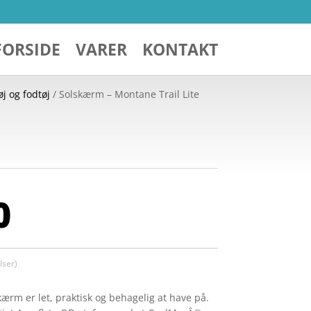
FORSIDE
VARER
KONTAKT
øj og fodtøj
/ Solskærm – Montane Trail Lite
0
ser)
kærm er let, praktisk og behagelig at have på.