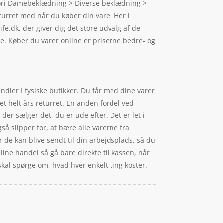
egori Damebeklædning > Diverse beklædning >
turret med når du køber din vare. Her i
.dk, der giver dig det store udvalg af de
are. Køber du varer online er priserne bedre- og
andler I fysiske butikker. Du får med dine varer
t helt års returret. En anden fordel ved
 der sælger det, du er ude efter. Det er let i
å slipper for, at bære alle varerne fra
r de kan blive sendt til din arbejdsplads, så du
nline handel så gå bare direkte til kassen, når
skal spørge om, hvad hver enkelt ting koster.