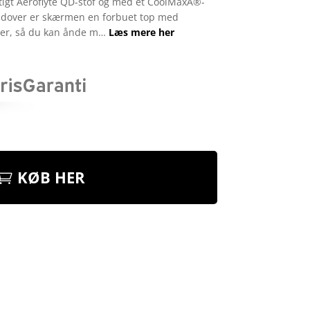
tigt Aeroflyte QD-stof og med et CoolMaxÂ®-
dover er skærmen en forbuet top med
er, så du kan ånde m…
Læs mere her
KØB HER