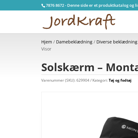
7876 8672 - Denne side er et produktkatalog og l
Hjem
/
Damebeklædning
/
Diverse beklædning
Visor
Solskærm – Montan
Varenummer (SKU):
629904
Kategori:
Tøj og fodtøj