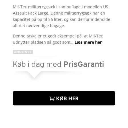
som
3.9
Mil-Tec militærrygsæk i camouflage i modellen US
ud af 5
Assault Pack Large. Denne militærrygsæk har en
baseret
på
kapacitet på op til 36 liter, og kan derfor indeholde
kundebed
alt det nødvendige bagage.
ømmelse
r
Denne taske er et godt eksempel på, at Mil-Tec
udnytter pladsen så godt som…
Læs mere her
KØB HER