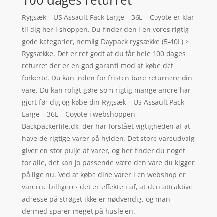
100 dages returret
Rygsæk – US Assault Pack Large – 36L – Coyote er klar
til dig her i shoppen. Du finder den i en vores rigtig
gode kategorier, nemlig Daypack rygsække (5-40L) >
Rygsække. Det er ret godt at du får hele 100 dages
returret der er en god garanti mod at købe det
forkerte. Du kan inden for fristen bare returnere din
vare. Du kan roligt gøre som rigtig mange andre har
gjort før dig og købe din Rygsæk – US Assault Pack
Large – 36L – Coyote i webshoppen
Backpackerlife.dk, der har forstået vigtigheden af at
have de rigtige varer på hylden. Det store vareudvalg
giver en stor pulje af varer, og her finder du noget
for alle, det kan jo passende være den vare du kigger
på lige nu. Ved at købe dine varer i en webshop er
varerne billigere- det er effekten af, at den attraktive
adresse på strøget ikke er nødvendig, og man
dermed sparer meget på huslejen.