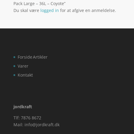
Pack Large – 36L – Coyote”
Du skal være
logged in
for at afgive en anmeldelse.
Forside
Artikler
Varer
Kontakt
jordkraft
Tlf: 7876 8672
Mail:
info@jordkraft.dk