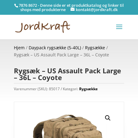
7876 8672 - Denne side er et produktkatalog og linker til
shops med produkterne
kontakt@jordkraft.dk
Hjem
/
Daypack rygsække (5-40L)
/
Rygsække
/
Rygsæk – US Assault Pack Large – 36L – Coyote
Rygsæk – US Assault Pack Large
– 36L – Coyote
Varenummer (SKU):
85017
Kategori:
Rygsække