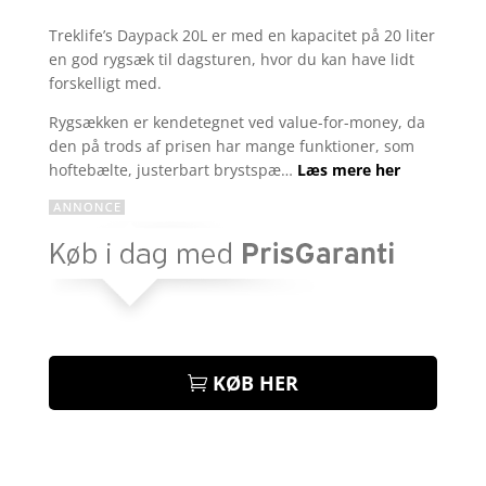
Bedømt
som
4.1
Treklife’s Daypack 20L er med en kapacitet på 20 liter
ud af 5
en god rygsæk til dagsturen, hvor du kan have lidt
baseret
på
forskelligt med.
kundebedø
mmelser
Rygsækken er kendetegnet ved value-for-money, da
den på trods af prisen har mange funktioner, som
hoftebælte, justerbart brystspæ…
Læs mere her
KØB HER