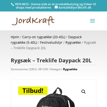
7876 8672 - Denne side er et produktkatalog og linker til
shops med produkterne
kontakt@jordkraft.dk
Hjem
/
Carry-on rygsække (20-45L)
/
Daypack
rygsække (5-40L)
/
Festivaludstyr
/
Rygsække
/ Rygsæk
– Treklife Daypack 20L
Rygsæk – Treklife Daypack 20L
Varenummer (SKU):
381330
Kategori:
Rygsække
Tilbud!