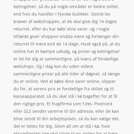
betingelser, så du på nogle områder er bedre stillet,
end hvis du handler I fysiske butikker. Dansk lov
kræver af webshoppen, at de skal give dig 14 dages
returret. efter du har købt dine varer, og i nogle
tilfælde giver shoppen endda mere og forlænger din
returret til mere end de 14 dage. Husk også på, at du
online har et kæmpe udvalg, og priser og betingelser
er let for dig at sammenligne, på tværs af forskellige
webshops. Og i dag kan du uden videre
sammenligne priser på alle tider af døgnet, så længe
du er online. Ved at købe dine varer online, slipper
du for, at varens pris er forskellige fra skiltet og til
kasseapparatet, så du skal stå i kø bagefter for at få
den rigtige pris. Et fragtfirma som f.eks. Postnord
eller GLS sender varerne til din adresse, eller de kan
blive sendt til din arbejdsplads, så du kan vælge det,
det er lettes for dig. Glem alt om at stå i kø, hvor
ekspedienten lige skal ringe til en anden for at høre,