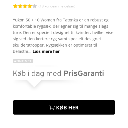
(
18
kundeanmeldelser)
Bedømt
som
4
Yukon 50 + 10 Women fra Tatonka er en robust og
ud af 5
komfortable rygsæk, der egner sig til mange slags
baseret
på
ture. Den er specielt designet til kvinder, hvilket viser
kundebed
sig ved den kortere ryg samt specielt designet
ømmelse
r
skulderstropper. Rygsækken er optimeret til
belastni…
Læs mere her
KØB HER