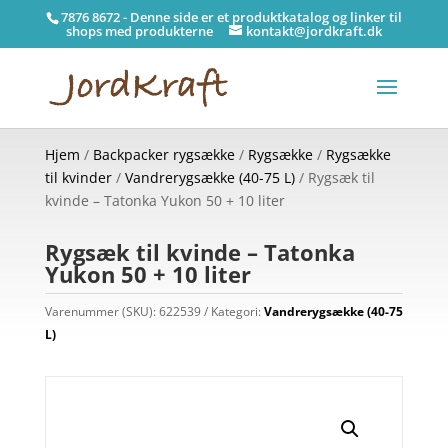
7876 8672 - Denne side er et produktkatalog og linker til
shops med produkterne
kontakt@jordkraft.dk
Hjem
/
Backpacker rygsække
/
Rygsække
/
Rygsække
til kvinder
/
Vandrerygsække (40-75 L)
/ Rygsæk til
kvinde – Tatonka Yukon 50 + 10 liter
Rygsæk til kvinde – Tatonka
Yukon 50 + 10 liter
Varenummer (SKU):
622539
Kategori:
Vandrerygsække (40-75
L)