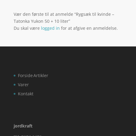
Vær den første til at anmelde “Rygsæk til kvinde –
Tatonka Yukon 50 + 10 liter”
Du skal være
logged in
for at afgive en anmeldelse.
Forside
Artikler
Varer
Kontakt
jordkraft