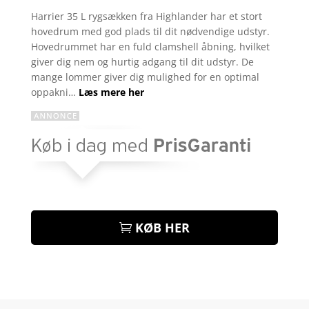
som
3.9
Harrier 35 L rygsækken fra Highlander har et stort
ud af 5
hovedrum med god plads til dit nødvendige udstyr.
baseret
på
Hovedrummet har en fuld clamshell åbning, hvilket
kundebed
giver dig nem og hurtig adgang til dit udstyr. De
ømmelse
r
mange lommer giver dig mulighed for en optimal
oppakni…
Læs mere her
KØB HER