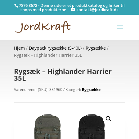
7876 8672 - Denne side er et produktkatalog og linker til
shops med produkterne
kontakt@jordkraft.dk
Hjem
/
Daypack rygsække (5-40L)
/
Rygsække
/
Rygsæk – Highlander Harrier 35L
Rygsæk – Highlander Harrier
35L
Varenummer (SKU):
381960
Kategori:
Rygsække