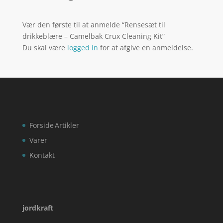
Vær den første til at anmelde “Rensesæt til
drikkeblære – Camelbak Crux Cleaning Kit”
Du skal være
logged in
for at afgive en anmeldelse.
Forside
Artikler
Varer
Kontakt
jordkraft