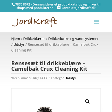
7876 8672 - Denne side er et produktkatalog og linker til
shops med produkterne
kontakt@jordkraft.dk
Hjem
/
Drikkeblærer
/
Drikkedunke og vandsystemer
/
Udstyr
/ Rensesæt til drikkeblære – Camelbak Crux
Cleaning Kit
Rensesæt til drikkeblære –
Camelbak Crux Cleaning Kit
Varenummer (SKU):
143303
Kategori:
Udstyr