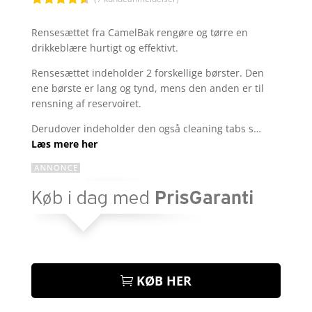
Bedømt
som
4.5
Rensesættet fra CamelBak rengøre og tørre en
ud af 5
drikkeblære hurtigt og effektivt.
baseret
på
kundebedø
Rensesættet indeholder 2 forskellige børster. Den
mmelser
ene børste er lang og tynd, mens den anden er til
rensning af reservoiret.
Derudover indeholder den også cleaning tabs s…
Læs mere her
KØB HER